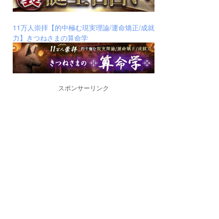
11万人崇拝【的中極む現実理論/運命矯正/成就
力】きつねさまの算命学
スポンサーリンク