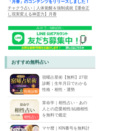
「月香」のコンテンツをリリースしました！
チャクラ占い｜人体覚醒＆強制成就【運命正
し現実変える神霊力】月香
おすすめ無料占い
宿曜占星術【無料】27宿
診断｜生年月日でわかる
性格・相性・運勢
性格診断
算命学｜相性占い・あの
人との恋愛相性/結婚相性
を無料で鑑定
相性占い
マヤ暦｜KIN番号を無料計