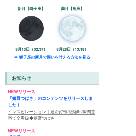
新月【獅子座】
満月【魚座】
8月13日（02:37）
8月28日（13:19）
⇒ 獅子座の新月で願いを叶える方法を見る
お知らせ
NEWリリース
「嬉野つばさ」のコンテンツをリリースしま
した！
インスピレーション｜運命好転/悲願叶/瞬間霊
察で全看破◆嬉野つばさ
NEWリリース