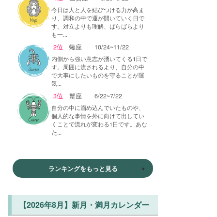
今日は人と人を結びつける力が高ま
り、調和の中で運が開いていく日で
す。対立よりも理解、ばらばらより
も一...
2位
蠍座
10/24~11/22
内側から強い意志が湧いてくる1日で
す。周囲に流されるより、自分の中
で大事にしたいものを守ることが運
気...
3位
蟹座
6/22~7/22
自分の中に溜め込んでいたものや、
個人的な事情を外に向けて出してい
くことで流れが変わる1日です。あな
た...
ランキングをもっと見る
【2026年8月】新月・満月カレンダー