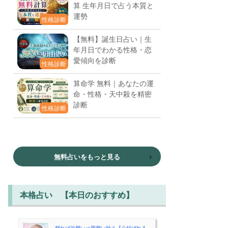
算 生年月日で占う本質と
運勢
性格診断
【無料】誕生日占い｜生
年月日でわかる性格・恋
愛傾向を診断
性格診断
算命学 無料｜あなたの運
命・性格・天中殺を精密
診断
性格診断
無料占いをもっと見る
本格占い 【本日のおすすめ】
頼れば片想い⇒両想い叶う【心結ばれる