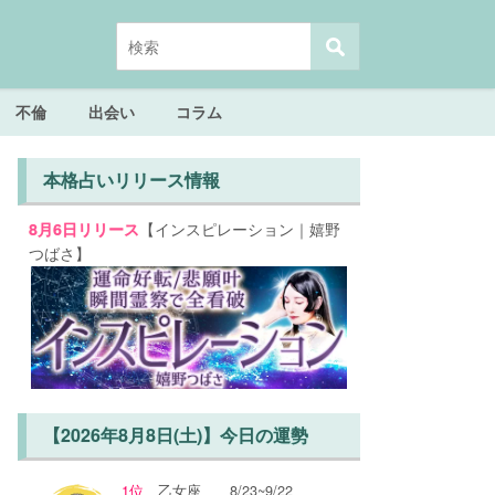
不倫
出会い
コラム
本格占いリリース情報
【インスピレーション｜嬉野
8月6日リリース
つばさ】
【2026年8月8日(土)】今日の運勢
1位
乙女座
8/23~9/22