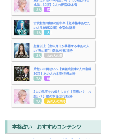
成就占30項】2人の愛宿縁/本音
2人用
宿縁
古代叡智/感服の的中率【超本格◆あなた
の人生秘録32項】全宿命/財産
1人用
人生
想像以上【生年月日が暴露する◆あの人
の“夜の顔”】愛欲/性癖/期待
2人用
あの人の愛欲
片想い⇒両想いへ【満願成就◆2人の宿縁
30項】あの人の本音/見極め時
2人用
宿縁
2人の現実をお伝えします【両想い？ 片
想い？】彼の本音/次行動/終
2人用
あの人の気持ち
本格占い おすすめコンテンツ