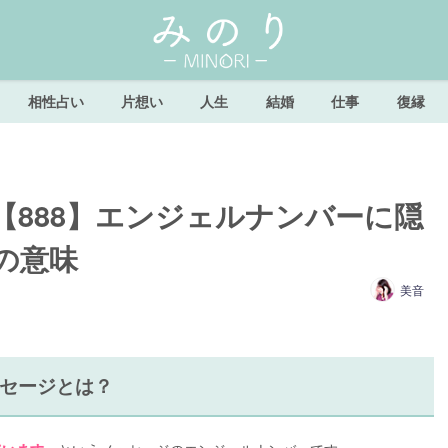
相性占い
片想い
人生
結婚
仕事
復縁
【888】エンジェルナンバーに隠
の意味
美音
ッセージとは？