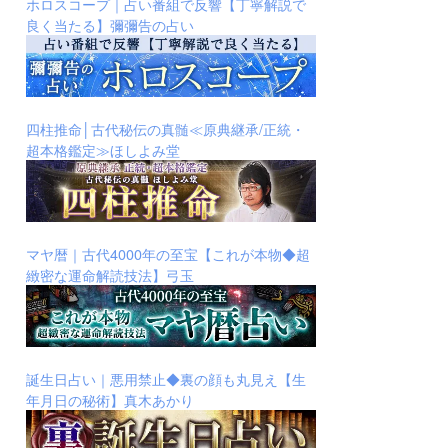
ホロスコープ｜占い番組で反響【丁寧解説で
良く当たる】彌彌告の占い
四柱推命│古代秘伝の真髄≪原典継承/正統・
超本格鑑定≫ほしよみ堂
マヤ暦｜古代4000年の至宝【これが本物◆超
緻密な運命解読技法】弓玉
誕生日占い｜悪用禁止◆裏の顔も丸見え【生
年月日の秘術】真木あかり