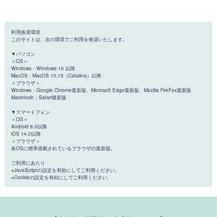
利用推奨環境
このサイトは、次の環境でご利用を推奨いたします。
▼パソコン
＜OS＞
Windows：Windows 10 以降
MacOS：MacOS 10.15（Catalina）以降
＜ブラウザ＞
Windows：Google Chrome最新版、Microsoft Edge最新版、Mozilla FireFox最新版
Macintosh：Safari最新版
▼スマートフォン
＜OS＞
Android 8.0以降
iOS 14.0以降
＜ブラウザ＞
各OSに標準搭載されているブラウザの最新版。
ご利用にあたり
※JavaScriptの設定を有効にしてご利用ください。
※Cookieの設定を有効にしてご利用ください。