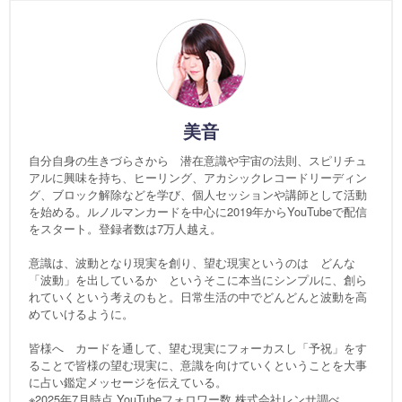
美音
自分自身の生きづらさから 潜在意識や宇宙の法則、スピリチュ
アルに興味を持ち、ヒーリング、アカシックレコードリーディン
グ、ブロック解除などを学び、個人セッションや講師として活動
を始める。ルノルマンカードを中心に2019年からYouTubeで配信
をスタート。登録者数は7万人越え。
意識は、波動となり現実を創り、望む現実というのは どんな
「波動」を出しているか というそこに本当にシンプルに、創ら
れていくという考えのもと。日常生活の中でどんどんと波動を高
めていけるように。
皆様へ カードを通して、望む現実にフォーカスし「予祝」をす
ることで皆様の望む現実に、意識を向けていくということを大事
に占い鑑定メッセージを伝えている。
※2025年7月時点 YouTubeフォロワー数 株式会社レンサ調べ