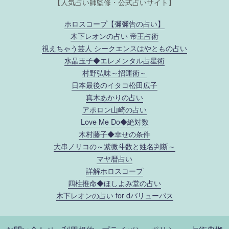
【人気占い師監修・公式占いサイト】
ホロスコープ【彌彌告の占い】
木下レオンの占い 帝王占術
視えちゃう芸人 シークエンスはやともの占い
水晶玉子◆エレメンタル占星術
村野弘味～招運術～
日本最後のイタコ松田広子
真木あかりの占い
アポロン山崎の占い
Love Me Do◆絶対数
木村藤子◆幸せの条件
大串ノリコの～紫微斗数と姓名判断～
マヤ暦占い
詳解ホロスコープ
四柱推命◆ほしよみ堂の占い
木下レオンの占い for dバリューパス