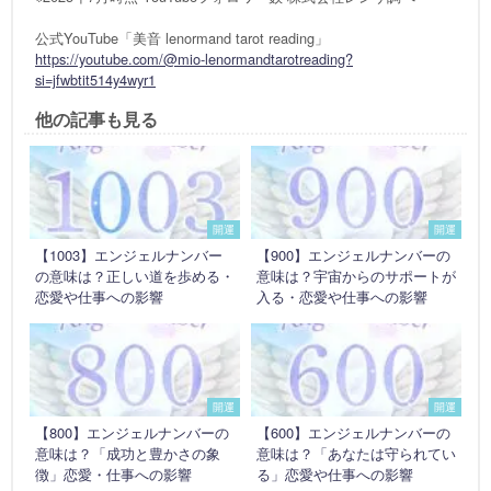
公式YouTube「美音 lenormand tarot reading」
https://youtube.com/@mio-lenormandtarotreading?
si=jfwbtit514y4wyr1
他の記事も見る
開運
開運
【1003】エンジェルナンバー
【900】エンジェルナンバーの
の意味は？正しい道を歩める・
意味は？宇宙からのサポートが
恋愛や仕事への影響
入る・恋愛や仕事への影響
開運
開運
【800】エンジェルナンバーの
【600】エンジェルナンバーの
意味は？「成功と豊かさの象
意味は？「あなたは守られてい
徴」恋愛・仕事への影響
る」恋愛や仕事への影響