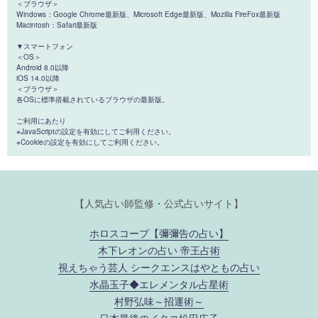
＜ブラウザ＞
Windows：Google Chrome最新版、Microsoft Edge最新版、Mozilla FireFox最新版
Macintosh：Safari最新版
▼スマートフォン
＜OS＞
Android 8.0以降
iOS 14.0以降
＜ブラウザ＞
各OSに標準搭載されているブラウザの最新版。
ご利用にあたり
※JavaScriptの設定を有効にしてご利用ください。
※Cookieの設定を有効にしてご利用ください。
【人気占い師監修・公式占いサイト】
ホロスコープ【彌彌告の占い】
木下レオンの占い 帝王占術
視えちゃう芸人 シークエンスはやともの占い
水晶玉子◆エレメンタル占星術
村野弘味～招運術～
日本最後のイタコ松田広子