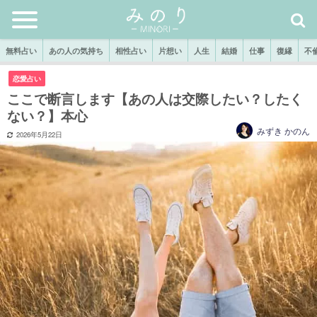
無料占い
あの人の気持ち
相性占い
片想い
人生
結婚
仕事
復縁
不
恋愛占い
ここで断言します【あの人は交際したい？したく
ない？】本心
みずき かのん
2026年5月22日