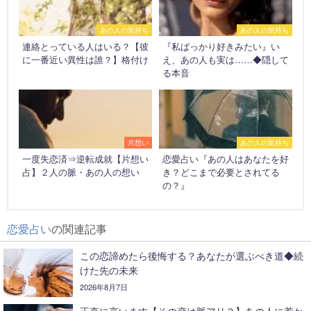
あの人の気持ち
あの人の気持ち
連絡とっている人はいる？【彼
『私ばっかり好きみたい』い
に一番近い異性は誰？】格付け
え、あの人も実は……◆隠して
る本音
片想い
あの人の気持ち
一度失恋済⇒逆転成就【片想い
恋愛占い『あの人はあなたを好
占】２人の脈・あの人の想い
き？どこまで必要とされてる
の？』
恋愛占い
の関連記事
この恋諦めたら後悔する？あなたが選ぶべき道◆続
けた先の未来
2026年8月7日