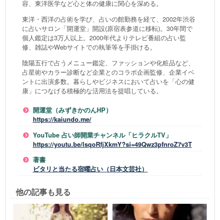
容、東洋医学など心と体の健康に関心を深める。
東洋・西洋の占術を学び、占いの館勤務を経て、2002年渋谷
に占いサロン「開運堂」開設(原宿表参道に移転)。30年間で
個人鑑定は3万人以上。2000年代よりテレビ番組の占い監
修、雑誌やWebサイトでの執筆等を手掛ける。
陰陽五行で占うメニュー鑑定、ファッションや化粧品など、
占星術やカラー診断など企業とのコラボ企画監修、企業イベ
ントに出演多数。暮らしやビジネスにおいて占いを「心の健
康」につなげる積極的な活用法を提唱している。
開運堂（みずきかのんHP）
https://kaiundo.me/
YouTube 占い師開業チャンネル「ヒラクルTV」
https://youtu.be/lsqoRfjXkmY?si=49Qwz3pfnroZ7v3T
著書
ビタリと当たる宿曜占い（日本文芸社）
他の記事も見る