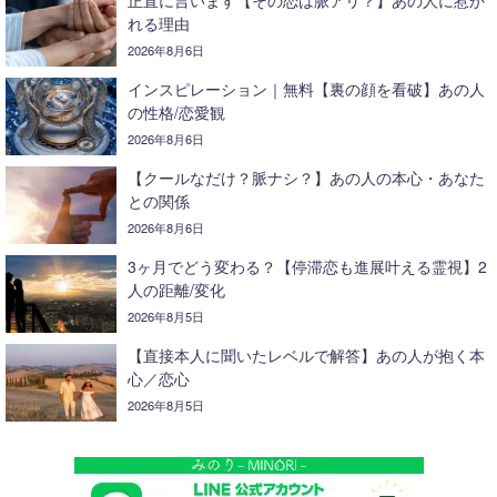
正直に言います【その恋は脈アリ？】あの人に惹か
れる理由
2026年8月6日
インスピレーション｜無料【裏の顔を看破】あの人
の性格/恋愛観
2026年8月6日
【クールなだけ？脈ナシ？】あの人の本心・あなた
との関係
2026年8月6日
3ヶ月でどう変わる？【停滞恋も進展叶える霊視】2
人の距離/変化
2026年8月5日
【直接本人に聞いたレベルで解答】あの人が抱く本
心／恋心
2026年8月5日