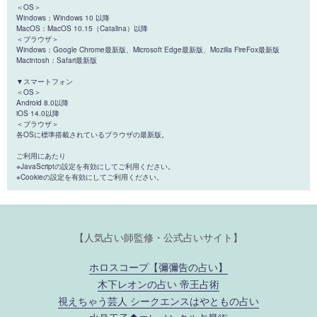
＜OS＞
Windows：Windows 10 以降
MacOS：MacOS 10.15（Catalina）以降
＜ブラウザ＞
Windows：Google Chrome最新版、Microsoft Edge最新版、Mozilla FireFox最新版
Macintosh：Safari最新版
▼スマートフォン
＜OS＞
Android 8.0以降
iOS 14.0以降
＜ブラウザ＞
各OSに標準搭載されているブラウザの最新版。
ご利用にあたり
※JavaScriptの設定を有効にしてご利用ください。
※Cookieの設定を有効にしてご利用ください。
【人気占い師監修・公式占いサイト】
ホロスコープ【彌彌告の占い】
木下レオンの占い 帝王占術
視えちゃう芸人 シークエンスはやともの占い