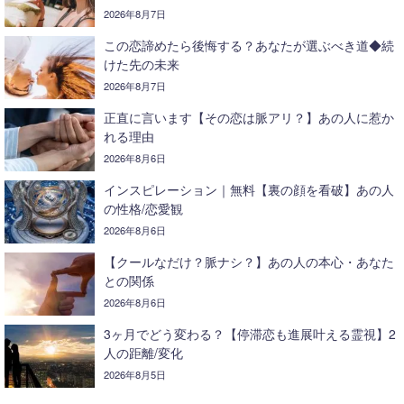
2026年8月7日
この恋諦めたら後悔する？あなたが選ぶべき道◆続
けた先の未来
2026年8月7日
正直に言います【その恋は脈アリ？】あの人に惹か
れる理由
2026年8月6日
インスピレーション｜無料【裏の顔を看破】あの人
の性格/恋愛観
2026年8月6日
【クールなだけ？脈ナシ？】あの人の本心・あなた
との関係
2026年8月6日
3ヶ月でどう変わる？【停滞恋も進展叶える霊視】2
人の距離/変化
2026年8月5日