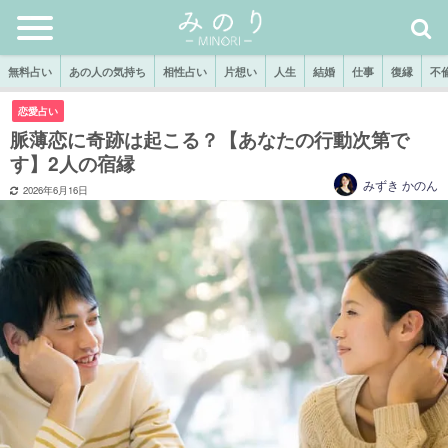
無料占い
あの人の気持ち
相性占い
片想い
人生
結婚
仕事
復縁
不
恋愛占い
脈薄恋に奇跡は起こる？【あなたの行動次第で
す】2人の宿縁
みずき かのん
2026年6月16日