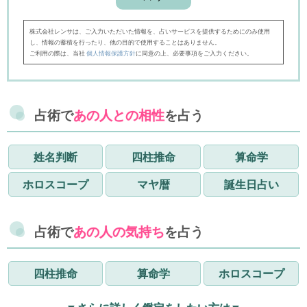
株式会社レンサは、ご入力いただいた情報を、占いサービスを提供するためにのみ使用
し、情報の蓄積を行ったり、他の目的で使用することはありません。
ご利用の際は、当社
個人情報保護方針
に同意の上、必要事項をご入力ください。
占術で
あの人との相性
を占う
姓名判断
四柱推命
算命学
ホロスコープ
マヤ暦
誕生日占い
占術で
あの人の気持ち
を占う
四柱推命
算命学
ホロスコープ