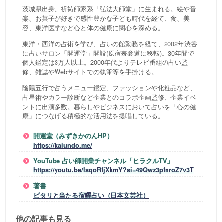
茨城県出身。祈祷師家系「弘法大師堂」に生まれる。絵や音
楽、お菓子が好きで感性豊かな子ども時代を経て、食、美
容、東洋医学など心と体の健康に関心を深める。
東洋・西洋の占術を学び、占いの館勤務を経て、2002年渋谷
に占いサロン「開運堂」開設(原宿表参道に移転)。30年間で
個人鑑定は3万人以上。2000年代よりテレビ番組の占い監
修、雑誌やWebサイトでの執筆等を手掛ける。
陰陽五行で占うメニュー鑑定、ファッションや化粧品など、
占星術やカラー診断など企業とのコラボ企画監修、企業イベ
ントに出演多数。暮らしやビジネスにおいて占いを「心の健
康」につなげる積極的な活用法を提唱している。
開運堂（みずきかのんHP）
https://kaiundo.me/
YouTube 占い師開業チャンネル「ヒラクルTV」
https://youtu.be/lsqoRfjXkmY?si=49Qwz3pfnroZ7v3T
著書
ビタリと当たる宿曜占い（日本文芸社）
他の記事も見る