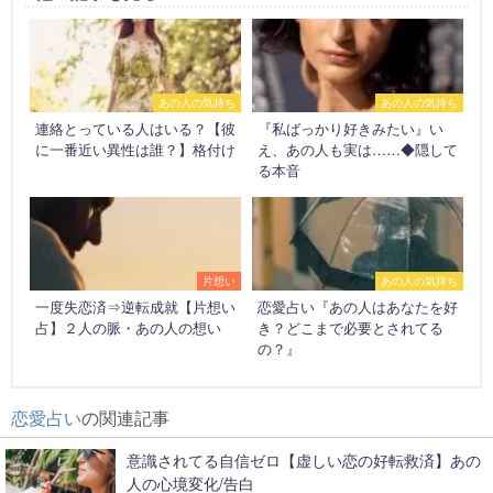
あの人の気持ち
あの人の気持ち
連絡とっている人はいる？【彼
『私ばっかり好きみたい』い
に一番近い異性は誰？】格付け
え、あの人も実は……◆隠して
る本音
片想い
あの人の気持ち
一度失恋済⇒逆転成就【片想い
恋愛占い『あの人はあなたを好
占】２人の脈・あの人の想い
き？どこまで必要とされてる
の？』
恋愛占い
の関連記事
意識されてる自信ゼロ【虚しい恋の好転救済】あの
人の心境変化/告白