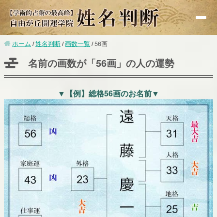
ホーム
姓名判断
画数一覧
56画
基礎知識
名前の画数が「56画」の人の運勢
赤ちゃんの命名
改名
▼【例】総格56画のお名前▼
無料鑑定
有名人鑑定
漢字検索
画数別運勢
監修者紹介