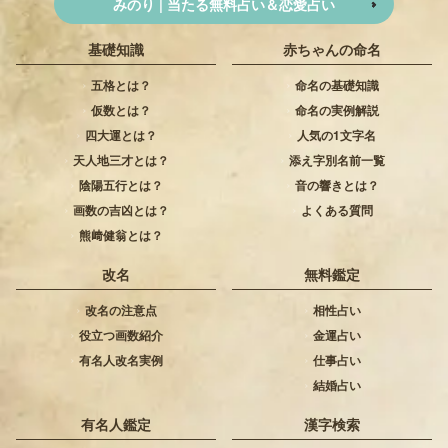
みのり | 当たる無料占い＆恋愛占い
基礎知識
赤ちゃんの命名
五格とは？
命名の基礎知識
仮数とは？
命名の実例解説
四大運とは？
人気の1文字名
天人地三才とは？
添え字別名前一覧
陰陽五行とは？
音の響きとは？
画数の吉凶とは？
よくある質問
熊﨑健翁とは？
改名
無料鑑定
改名の注意点
相性占い
役立つ画数紹介
金運占い
有名人改名実例
仕事占い
結婚占い
有名人鑑定
漢字検索