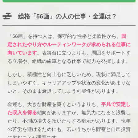
総格「56画」の人の仕事・金運は？
「56画」を持つ人は、保守的な性格と柔軟性から、
固
定されたやり方やルーティンワークが求められる仕事に
向いています
。表舞台に立つよりも、周囲をサポートす
る立場や、組織の歯車となる仕事で能力を発揮します。
しかし、積極性と向上心に乏しいため、現状に満足して
しまいやすく、キャリアアップや状況の変化があまりな
いと、そのまま衰退してしまう可能性があります。
金運も、大きな財産を築くというよりも、
平凡で安定し
た収入を得る
傾向がありますが、無気力になると浪費し
たり、不測の損失を招いたりする暗示があります。晩年
の苦労を避けるためにも、若いうちから貯蓄と自己投資
に励むことが重要です。