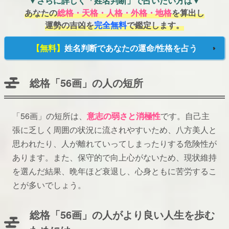
▼さらに詳しく「姓名判断」で占いたい方は▼
あなたの
総格・天格・人格・外格・地格
を算出し
運勢の吉凶を
完全無料
で鑑定します。
【無料】
姓名判断であなたの運命/性格を占う
総格「56画」の人の短所
「56画」の短所は、
意志の弱さと消極性
です。自己主
張に乏しく周囲の状況に流されやすいため、八方美人と
思われたり、人が離れていってしまったりする危険性が
あります。また、保守的で向上心がないため、現状維持
を選んだ結果、晩年ほど衰退し、心身ともに苦労するこ
とが多いでしょう。
総格「56画」の人がより良い人生を歩む