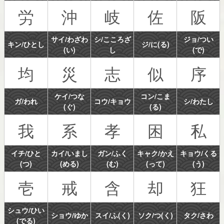
労
沖
岐
佐
阪
サイ/わざわ
シ/こころざ
ジョ/つい
キン/ひとし
ジ/に(る)
(い)
し
(で)
均
災
志
似
序
ケイ/つな
コン/こま
ガ/われ
コウ/キョウ
シ/わたし
(ぐ)
(る)
我
系
孝
困
私
イチ/ひと
カイ/いまし
ガン/ふく
キャク/かえ
キョウ/くる
(つ)
(める)
(む)
(って)
(う)
壱
戒
含
却
狂
シュウ/ひい
ショウ/ゆか
スイ/ふ(く)
ソク/つ(く)
タク/さわ
(でる)