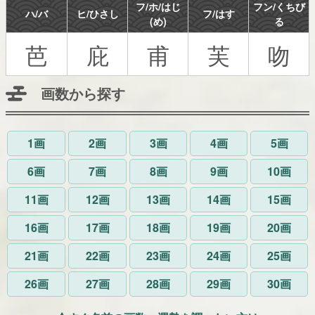
フ/ホ/はじ
フン/くちび
ハ/バ
ヒ/ひさし
フ/はす
(め)
る
芭
庇
甫
芙
吻
画数から探す
1画
2画
3画
4画
5画
6画
7画
8画
9画
10画
11画
12画
13画
14画
15画
16画
17画
18画
19画
20画
21画
22画
23画
24画
25画
26画
27画
28画
29画
30画