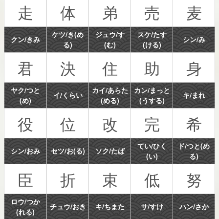
走
体
弟
売
麦
ケツ/き(め
ジュウ/す
スケ/たす
クン/きみ
シン/み
る)
(む)
(ける)
君
決
住
助
身
ヤク/つと
カイ/あらた
カン/まっと
イ/くらい
キ/まれ
(め)
(める)
(うする)
役
位
改
完
希
てい/ひく
ド/つと(め
シン/おみ
セツ/お(る)
ソク/たば
(い)
る)
臣
折
束
低
努
ロウ/つか
チュウ/おき
キ/ちまた
サ/すけ
ハン/さか
(れる)