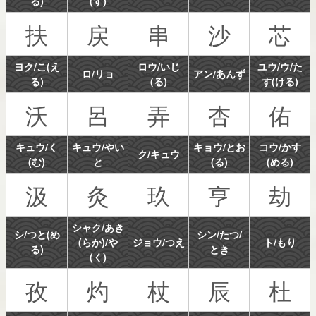
る)
(す)
扶
戻
串
沙
芯
ヨク/こ(え
ロウ/いじ
ユウ/ウ/た
ロ/リョ
アン/あんず
る)
(る)
す(ける)
沃
呂
弄
杏
佑
キュウ/く
キュウ/やい
キョウ/とお
コウ/かす
ク/キュウ
(む)
と
(る)
(める)
汲
灸
玖
亨
劫
シャク/あき
シ/つと(め
シン/たつ/
(らか)/や
ジョウ/つえ
ト/もり
る)
とき
(く)
孜
灼
杖
辰
杜