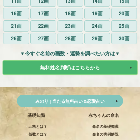
11画
12画
13画
14画
15画
16画
17画
18画
19画
20画
21画
22画
23画
24画
25画
26画
27画
28画
29画
30画
▼今すぐ名前の画数・運勢を調べたい方は▼
無料姓名判断はこちらから
みのり | 当たる無料占い＆恋愛占い
基礎知識
赤ちゃんの命名
五格とは？
命名の基礎知識
仮数とは？
命名の実例解説