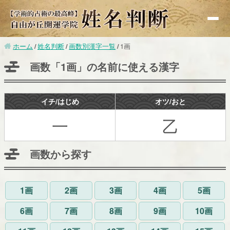
ホーム
姓名判断
画数別漢字一覧
1画
基礎知識
画数「1画」の名前に使える漢字
赤ちゃんの命名
改名
イチ/はじめ
オツ/おと
無料鑑定
一
乙
有名人鑑定
画数から探す
漢字検索
画数別運勢
1画
2画
3画
4画
5画
監修者紹介
6画
7画
8画
9画
10画