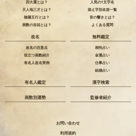
四大運とは？
人気の1文字名
天人地三才とは？
添え字別名前一覧
陰陽五行とは？
音の響きとは？
画数の吉凶とは？
よくある質問
改名
無料鑑定
改名の注意点
相性占い
役立つ画数紹介
金運占い
有名人改名実例
仕事占い
結婚占い
有名人鑑定
漢字検索
画数別運勢
監修者紹介
お問い合わせ
利用規約