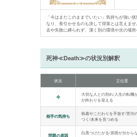
「今はまだこのままでいたい」気持ちが強い状
なり、長引かせるのも決して得策とは言えませ
去や失敗に縛られず、潔く別の環境や次の場所
死神≪Death≫の状況別解釈
状況
正位置
大切な人との別れ/人生の転機
今
が終わりを迎える
執着やこだわりを手放す/苦渋
相手の気持ち
つく/未来を見つめる
白黒つけたがる/原因が分から
問題の原因