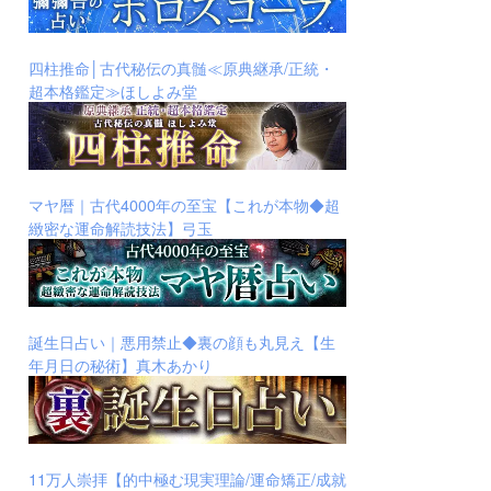
四柱推命│古代秘伝の真髄≪原典継承/正統・
超本格鑑定≫ほしよみ堂
マヤ暦｜古代4000年の至宝【これが本物◆超
緻密な運命解読技法】弓玉
誕生日占い｜悪用禁止◆裏の顔も丸見え【生
年月日の秘術】真木あかり
11万人崇拝【的中極む現実理論/運命矯正/成就