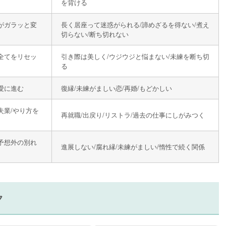
を背ける
境がガラッと変
長く居座って迷惑がられる/諦めざるを得ない/煮え
切らない/断ち切れない
/全てをリセッ
引き際は美しく/ウジウジと悩まない/未練を断ち切
る
愛に進む
復縁/未練がましい恋/再婚/もどかしい
失業/やり方を
再就職/出戻り/リストラ/過去の仕事にしがみつく
/予想外の別れ
進展しない/腐れ縁/未練がましい/惰性で続く関係
ク