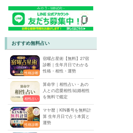
おすすめ無料占い
宿曜占星術【無料】27宿
診断｜生年月日でわかる
性格・相性・運勢
性格診断
算命学｜相性占い・あの
人との恋愛相性/結婚相性
を無料で鑑定
相性占い
マヤ暦｜KIN番号を無料計
算 生年月日で占う本質と
運勢
性格診断