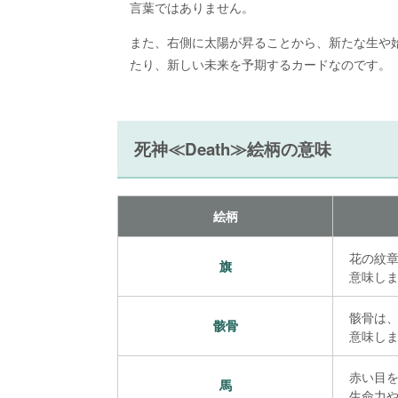
言葉ではありません。
また、右側に太陽が昇ることから、新たな生や
たり、新しい未来を予期するカードなのです。
死神≪Death≫絵柄の意味
絵柄
花の紋
旗
意味し
骸骨は
骸骨
意味し
赤い目
馬
生命力