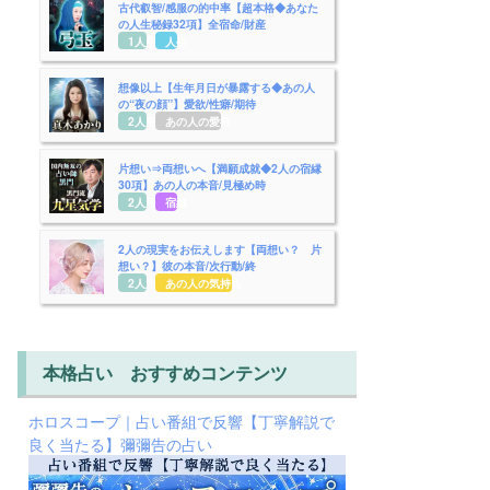
古代叡智/感服の的中率【超本格◆あなた
の人生秘録32項】全宿命/財産
1人用
人生
想像以上【生年月日が暴露する◆あの人
の“夜の顔”】愛欲/性癖/期待
2人用
あの人の愛欲
片想い⇒両想いへ【満願成就◆2人の宿縁
30項】あの人の本音/見極め時
2人用
宿縁
2人の現実をお伝えします【両想い？ 片
想い？】彼の本音/次行動/終
2人用
あの人の気持ち
本格占い おすすめコンテンツ
ホロスコープ｜占い番組で反響【丁寧解説で
良く当たる】彌彌告の占い