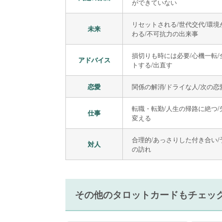
ができていない
リセットされる/世代交代/環
未来
わる/不可抗力の出来事
損切りも時には必要/心機一転
アドバイス
トする/出直す
恋愛
関係の解消/ドライな人/次の恋
転職・転勤/人生の帰路に絶つ/
仕事
変える
合理的/あっさりした付き合い
対人
の訪れ
その他のタロットカードもチェッ