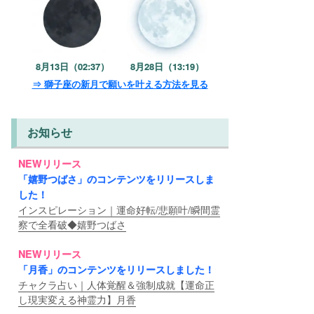
8月13日（02:37）
8月28日（13:19）
⇒ 獅子座の新月で願いを叶える方法を見る
お知らせ
NEWリリース
「嬉野つばさ」のコンテンツをリリースしま
した！
インスピレーション｜運命好転/悲願叶/瞬間霊
察で全看破◆嬉野つばさ
NEWリリース
「月香」のコンテンツをリリースしました！
チャクラ占い｜人体覚醒＆強制成就【運命正
し現実変える神霊力】月香