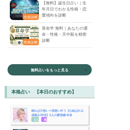
【無料】誕生日占い｜生
年月日でわかる性格・恋
愛傾向を診断
性格診断
算命学 無料｜あなたの運
命・性格・天中殺を精密
診断
性格診断
無料占いをもっと見る
本格占い 【本日のおすすめ】
頼れば片想い⇒両想い叶う【心結ばれる
成就占30項】2人の愛宿縁/本音
2人用
宿縁