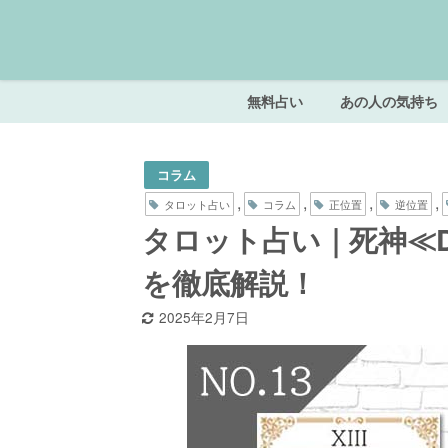
無料占い
あの人の気持ち
コラム
,
,
,
,
タロット占い
コラム
正位置
逆位置
タロット占い｜死神≪D
を徹底解説！
2025年2月7日