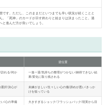
態です。ただし、このままだといつまでも辛い状況が続くことと
ん。「死神」のカードが示す終わりと始まりは決まったこと。過
へと進んだ方が良いでしょう。
逆位置
が訪れる/何か
一進一退/気持ちの整理がつかない/納得できない結
果/変化に取り残される
の選択/決心が
未練がましい/生々しい心の傷/諦めが悪い/きっか
けを狙っている
ない/心の準備
大きすぎるショック/フラッシュバック/現実から目