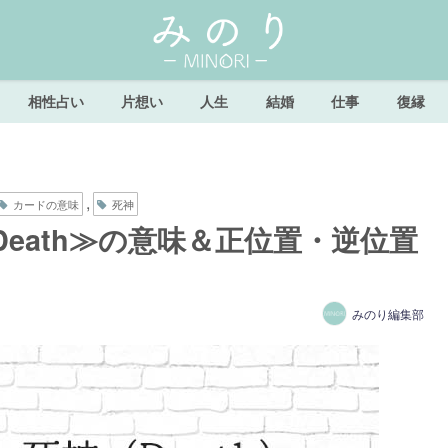
相性占い
片想い
人生
結婚
仕事
復縁
,
カードの意味
死神
eath≫の意味＆正位置・逆位置
みのり編集部