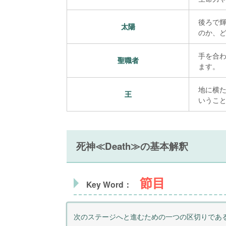
後ろで
太陽
のか、
手を合
聖職者
ます。
地に横
王
いうこ
死神≪Death≫の基本解釈
節目
Key Word：
次のステージへと進むための一つの区切りであ