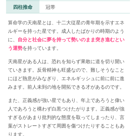
四柱推命
冠帯
算命学の天南星とは、十二大従星の青年期を示すエネ
ルギーを持った星です。成人したばかりの時期のよう
に、
自分と社会に夢を持って勢いのまま突き進むとい
う運勢
を持っています。
天南星がある人は、恐れを知らず果敢に道を切り開い
ていきます。反骨精神も旺盛なので、難しそうなこと
にほど熱意がみなぎり、エネルギッシュに前に前に進
みます。前人未到の地を開拓できる才があるのです。
また、正義感が強い星でもあり、年上であろうと偉い
人であろうと構わず白黒つけたがります。正義感が強
すぎるがあまり批判的な態度を取ってしまったり、言
葉がストレートすぎて周囲を傷つけたりすることもあ
ります。