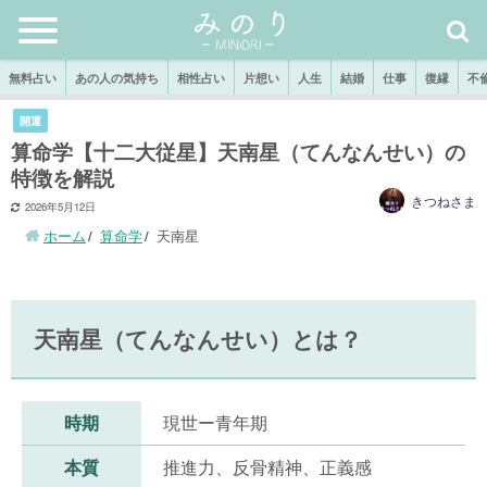
無料占い
あの人の気持ち
相性占い
片想い
人生
結婚
仕事
復縁
不
開運
算命学【十二大従星】天南星（てんなんせい）の
特徴を解説
きつねさま
2026年5月12日
ホーム
算命学
天南星
天南星（てんなんせい）とは？
時期
現世ー青年期
本質
推進力、反骨精神、正義感