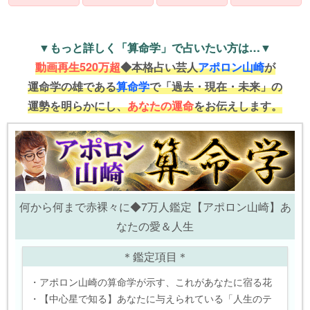
▼もっと詳しく「算命学」で占いたい方は…▼
動画再生520万超
◆本格占い芸人
アポロン山崎
が
運命学の雄である
算命学
で「過去・現在・未来」の
運勢を明らかにし、
あなたの運命
をお伝えします。
何から何まで赤裸々に◆7万人鑑定【アポロン山崎】あ
なたの愛＆人生
＊鑑定項目＊
・アポロン山崎の算命学が示す、これがあなたに宿る花
・【中心星で知る】あなたに与えられている「人生のテ