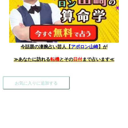
今話題の凄腕占い芸人【
アポロン山崎
】が
≫あなたに訪れる
転機
とその
日付
まで占います≪
お気に入りに追加する