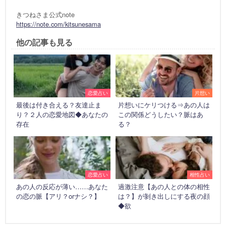
きつねさま公式note
https://note.com/kitsunesama
他の記事も見る
恋愛占い
片想い
最後は付き合える？友達止ま
片想いにケリつける⇒あの人は
り？２人の恋愛地図◆あなたの
この関係どうしたい？脈はあ
存在
る？
恋愛占い
相性占い
あの人の反応が薄い……あなた
過激注意【あの人との体の相性
の恋の脈【アリ？orナシ？】
は？】が剝き出しにする夜の顔
◆欲