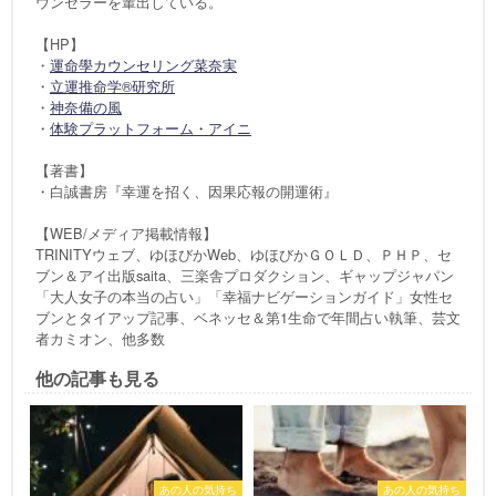
ウンセラーを輩出している。
【HP】
・
運命學カウンセリング菜奈実
・
立運推命学®研究所
・
神奈備の風
・
体験プラットフォーム・アイニ
【著書】
・白誠書房『幸運を招く、因果応報の開運術』
【WEB/メディア掲載情報】
TRINITYウェブ、ゆほびかWeb、ゆほびかＧＯＬＤ、ＰＨＰ、セ
ブン＆アイ出版saita、三楽舎プロダクション、ギャップジャパン
「大人女子の本当の占い」「幸福ナビゲーションガイド」女性セ
ブンとタイアップ記事、ベネッセ＆第1生命で年間占い執筆、芸文
者カミオン、他多数
他の記事も見る
あの人の気持ち
あの人の気持ち