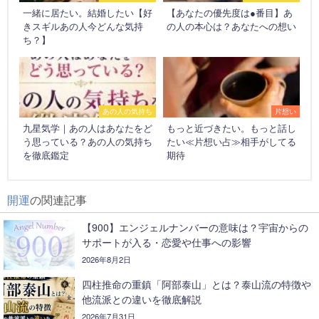
一緒に居たい。結婚したい【好
【あなたの優先度は●番目】あ
きスギルあの人今どんな気持
の人の本心は？あなたへの想い
ち？】
あの人の気持ち
片想い
九星気学｜あの人はあなたをど
もっと近づきたい。もっと話し
う思っている？あの人の気持ち
たい≪片想い占≫相手がしてる
を徹底鑑定
期待
開運
の関連記事
【900】エンジェルナンバーの意味は？宇宙からの
サポートが入る・恋愛や仕事への影響
2026年8月2日
四柱推命の重鎮「阿部泰山」とは？泰山流の特徴や
他流派との違いを徹底解説
2026年7月31日