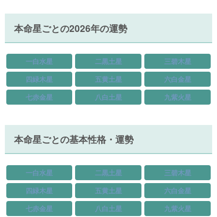
本命星ごとの2026年の運勢
一白水星
二黒土星
三碧木星
四緑木星
五黄土星
六白金星
七赤金星
八白土星
九紫火星
本命星ごとの基本性格・運勢
一白水星
二黒土星
三碧木星
四緑木星
五黄土星
六白金星
七赤金星
八白土星
九紫火星