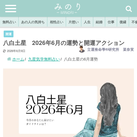
無料占い
あの人の気持ち
相性占い
片想い
人生
結婚
仕事
復縁
不
開運
八白土星 2026年6月の運勢と開運アクション
立運推命學®研究所 菜奈実
2026年6月9日
ホーム
九星気学無料占い
八白土星の6月運勢