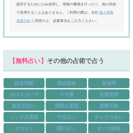
提供するためにのみ使用し、情報の蓄積を行ったり、他の目的
で使用することはありません。ご利用の際は、当社
個人情報
保護方針
に同意の上、必要事項をご入力ください。
【無料占い】
その他の占術で占う
姓名判断
四柱推命
算命学
ホロスコープ
マヤ暦
九星気学
誕生日占い
宿曜占星術
紫微斗数
インド占星術
干支占い
チャクラ占い
タロット
曜日占い
オーラ診断