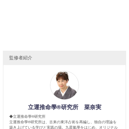
監修者紹介
立運推命學®研究所 菜奈実
◆立運推命學®研究所
立運推命學®研究所は、古来の東洋占術を再編し、独自の理論を
築き上げている学びと実践の場。九星氣學をはじめ、オリジナル