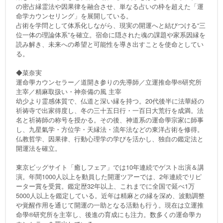
の密占縁霊法や因果律を融合させ、単なる占いの枠を超えた「運
命学カウンセリング」を展開している。
占術を学問として体系化しながら、現実の開運へと結びつける“三
位一体の理論体系”を確立。宿命に隠された魂の課題や家系因縁を
読み解き、未来への希望と可能性を導き出すことを使命としてい
る。
◆菜奈実
運命學カウンセラー／道開き参りの先導師／立運推命學®研究所
主宰／精麻取扱い・神奈備の風 主宰
幼少より霊感体質で、仏道と深い縁を持つ。20代後半に法華経の
祈祷寺で出家得度し、冬の三十五日行・一百日大荒行を成満。法
名と祈祷師の称号を授かる。その後、神道系の運命學宗家に師事
し、九星氣学・方位学・天縁法・流年法などの東洋占術を修得。
仏教哲学、因果律、行動心理学の学びを活かし、独自の鑑定法と
開運法を確立。
東京ビッグサイト「癒しフェア」では10年連続でゲスト出演＆講
演。年間1000人以上を動員した開運ツアーでは、2年連続でリピ
ーター賞を受賞。鑑定歴32年以上、これまでに全国で延べ1万
5000人以上を鑑定している。近年は精麻との縁を深め、波動調整
や覚醒作用を通じて開運の一助となる活動も行う。現在は立運推
命學®研究所を主宰し、後進の育成にも注力。数多くの運命學カ