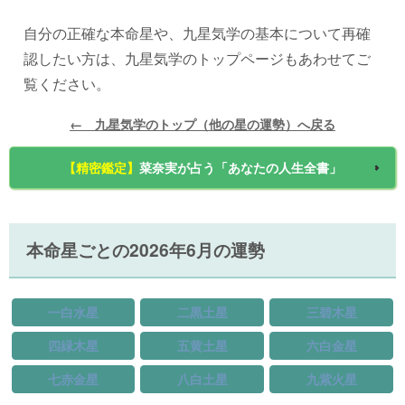
自分の正確な本命星や、九星気学の基本について再確
認したい方は、九星気学のトップページもあわせてご
覧ください。
← 九星気学のトップ（他の星の運勢）へ戻る
【精密鑑定】
菜奈実が占う「あなたの人生全書」
本命星ごとの2026年6月の運勢
一白水星
二黒土星
三碧木星
四緑木星
五黄土星
六白金星
七赤金星
八白土星
九紫火星