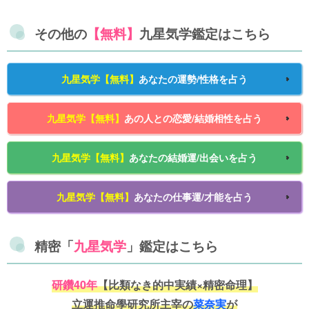
その他の
【無料】
九星気学鑑定はこちら
九星気学【無料】
あなたの運勢/性格を占う
九星気学【無料】
あの人との恋愛/結婚相性を占う
九星気学【無料】
あなたの結婚運/出会いを占う
九星気学【無料】
あなたの仕事運/才能を占う
精密「
九星気学
」鑑定はこちら
研鑽40年
【比類なき的中実績×精密命理】
立運推命學研究所主宰の
菜奈実
が