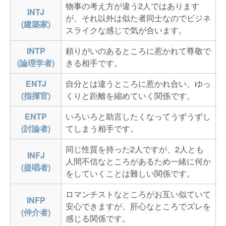
物事の考え方が違う2人ではあります
INTJ
が、それ以外は似た者同士なのでビジネ
(建築家)
スライクな感じで気が合います。
INTP
頼りがいのあるところに惹かれて尊敬で
(論理学者)
きる相手です。
ENTJ
自分とは違うところに惹かれ合い、ゆっ
(指揮官)
くりと距離を縮めていく関係です。
ENTP
いろいろと助言したくなってうずうずし
(討論者)
てしまう相手です。
同じ性質を持った2人ですが、2人とも
INFJ
人間不信なところがあるため一緒に何か
(提唱者)
をしていくことは難しい関係です。
ロマンチストなところがお互い似ていて
INFP
安心できますが、肝心なところでズレを
(仲介者)
感じる関係です。