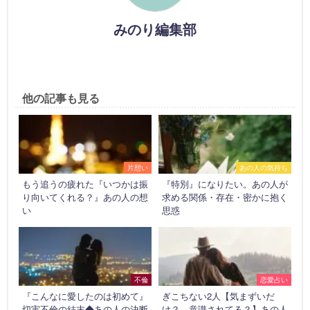
みのり編集部
他の記事も見る
片想い
あの人の気持ち
もう追うの疲れた『いつかは振
『特別』になりたい。あの人が
り向いてくれる？』あの人の想
求める関係・存在・密かに抱く
い
思惑
不倫
恋愛占い
『こんなに愛したのは初めて』
ぎこちない2人【気まずいだ
切実不倫の結末◆あの人の決断
け？ 意識されてる？】あの人