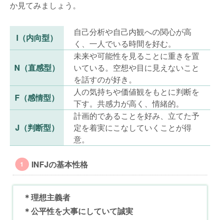
か見てみましょう。
自己分析や自己内観への関心が高
I（内向型）
く、一人でいる時間を好む。
未来や可能性を見ることに重きを置
N（直感型）
いている。空想や目に見えないこと
を話すのが好き。
人の気持ちや価値観をもとに判断を
F（感情型）
下す。共感力が高く、情緒的。
計画的であることを好み、立てた予
J（判断型）
定を着実にこなしていくことが得
意。
INFJの基本性格
＊理想主義者
＊公平性を大事にしていて誠実