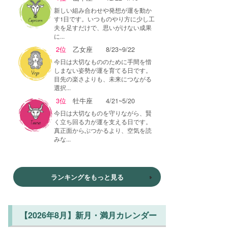
新しい組み合わせや発想が運を動か
す1日です。いつものやり方に少し工
夫を足すだけで、思いがけない成果
に...
2位
乙女座
8/23~9/22
今日は大切なもののために手間を惜
しまない姿勢が運を育てる日です。
目先の楽さよりも、未来につながる
選択...
3位
牡牛座
4/21~5/20
今日は大切なものを守りながら、賢
く立ち回る力が運を支える日です。
真正面からぶつかるより、空気を読
みな...
ランキングをもっと見る
【2026年8月】新月・満月カレンダー