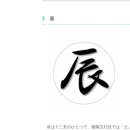
辰
辰は十二支のひとつで、陰陽五行説では「土」