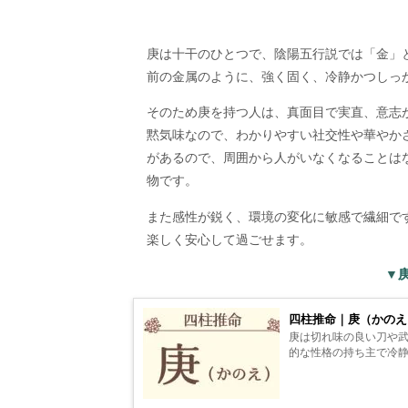
庚は十干のひとつで、陰陽五行説では「金」
前の金属のように、強く固く、冷静かつしっ
そのため庚を持つ人は、真面目で実直、意志
黙気味なので、わかりやすい社交性や華やか
があるので、周囲から人がいなくなることは
物です。
また感性が鋭く、環境の変化に敏感で繊細で
楽しく安心して過ごせます。
▼
四柱推命｜庚（かの
庚は切れ味の良い刀や
的な性格の持ち主で冷静に