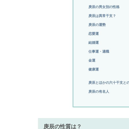
庚辰の男女別の性格
庚辰は異常干支？
庚辰の運勢
恋愛運
結婚運
仕事運・適職
金運
健康運
庚辰とほかの六十干支と
庚辰の有名人
庚辰の性質は？