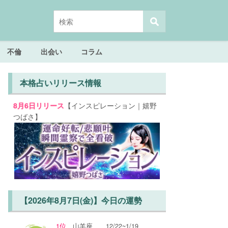
不倫
出会い
コラム
本格占いリリース情報
【インスピレーション｜嬉野
8月6日リリース
つばさ】
【2026年8月7日(金)】今日の運勢
1位
山羊座
12/22~1/19