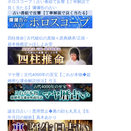
ホロスコープ｜占い番組で反響【丁寧解説で
良く当たる】彌彌告の占い
四柱推命│古代秘伝の真髄≪原典継承/正統・
超本格鑑定≫ほしよみ堂
マヤ暦｜古代4000年の至宝【これが本物◆超
緻密な運命解読技法】弓玉
誕生日占い｜悪用禁止◆裏の顔も丸見え【生
年月日の秘術】真木あかり