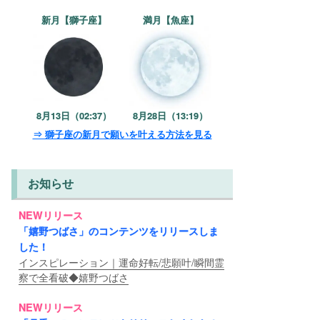
新月【獅子座】
満月【魚座】
8月13日（02:37）
8月28日（13:19）
⇒ 獅子座の新月で願いを叶える方法を見る
お知らせ
NEWリリース
「嬉野つばさ」のコンテンツをリリースしま
した！
インスピレーション｜運命好転/悲願叶/瞬間霊
察で全看破◆嬉野つばさ
NEWリリース