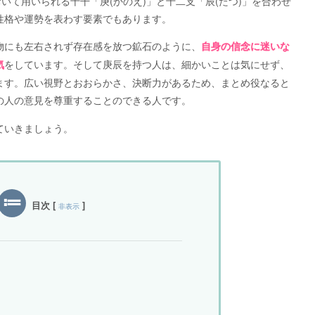
いて用いられる十干「庚(かのえ)」と十二支「辰(たつ)」を合わせ
性格や運勢を表わす要素でもあります。
物にも左右されず存在感を放つ鉱石のように、
自身の信念に迷いな
をしています。そして庚辰を持つ人は、細かいことは気にせず、
気
ます。広い視野とおおらかさ、決断力があるため、まとめ役なると
の人の意見を尊重することのできる人です。
ていきましょう。
目次
[
]
非表示