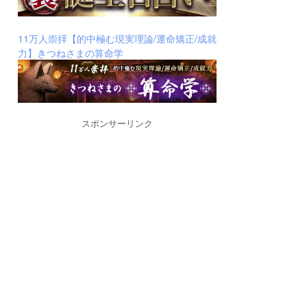
11万人崇拝【的中極む現実理論/運命矯正/成就
力】きつねさまの算命学
スポンサーリンク