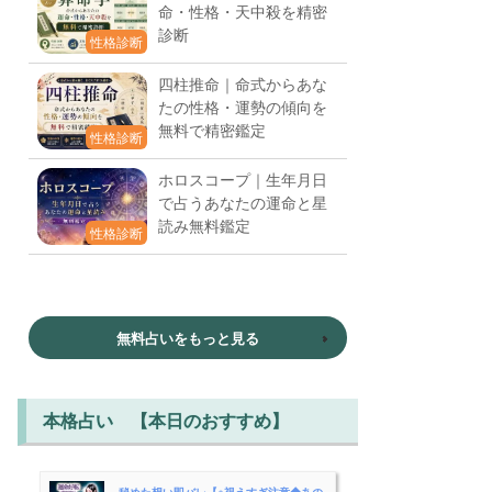
命・性格・天中殺を精密
診断
性格診断
四柱推命｜命式からあな
たの性格・運勢の傾向を
無料で精密鑑定
性格診断
ホロスコープ｜生年月日
で占うあなたの運命と星
読み無料鑑定
性格診断
無料占いをもっと見る
本格占い 【本日のおすすめ】
秘めた想い即バレ【※視えすぎ注意◆あの