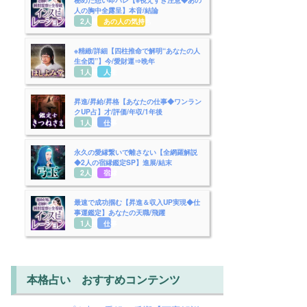
人の胸中全露呈】本音/結論
2人用
あの人の気持ち
※精緻/詳細【四柱推命で解明“あなたの人
生全図”】今/愛財運⇒晩年
1人用
人生
昇進/昇給/昇格【あなたの仕事◆ワンラン
クUP占】才/評価/年収/1年後
1人用
仕事
永久の愛縁繋いで離さない【全網羅解説
◆2人の宿縁鑑定SP】進展/結末
2人用
宿縁
最速で成功掴む【昇進＆収入UP実現◆仕
事運鑑定】あなたの天職/飛躍
1人用
仕事
本格占い おすすめコンテンツ