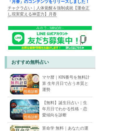
「月香」のコンテンツをリリースしました！
チャクラ占い｜人体覚醒＆強制成就【運命正
し現実変える神霊力】月香
おすすめ無料占い
マヤ暦｜KIN番号を無料計
算 生年月日で占う本質と
運勢
性格診断
【無料】誕生日占い｜生
年月日でわかる性格・恋
愛傾向を診断
性格診断
算命学 無料｜あなたの運