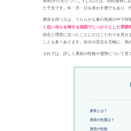
庚辰(かのえたつ／こうしん)とは、四柱推命にお
た干支です。年・月・日を表わす暦でもあり、
庚辰を持つ人は、うららかな春の気候の中で何
く従い自らを律する強固でしっかりとした雰囲
信念と理想に沿ったことにだけこだわりを見せ
ことも多々あります。自分の意志を主軸に、他
それでは、詳しく庚辰の性格や運勢について見
庚辰とは？
庚辰の性質は？
庚辰の性格