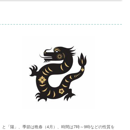
と「陽」、季節は晩春（4月）、時間は7時～9時などの性質を