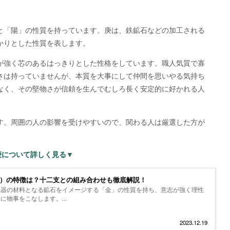
と「陽」の性質を持っています。庚は、鉄鉱石などの加工される
かりとした性質を表します。
が強く芯のあるはっきりとした性格をしています。職人気質で寡
さは持っていませんが、本質を大事にして仲間を思いやる気持ち
なく、その堅物さが信頼を生んでむしろ長く安定的に好かれる人
す。周囲の人の影響を受けやすいので、関わる人は厳選した方が
庚について詳しく見る▼
え）の特徴は？十二支との組み合わせも徹底解説！
武器の材料となる鉱石をイメージする「金」の性質を持ち、意志が強く理性
物事をこなします。...
2023.12.19