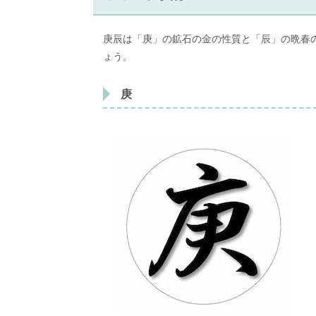
庚辰は「庚」の鉱石の金の性質と「辰」の晩春
ょう。
庚