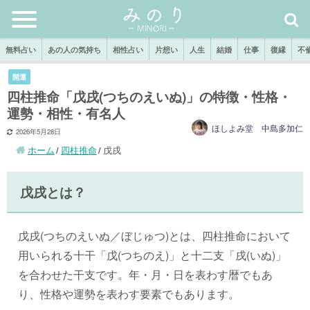
無料占い
あの人の気持ち
相性占い
片想い
人生
結婚
仕事
復縁
不
開運
四柱推命「戊戌(つちのえいぬ)」の特徴・性格・
運勢・相性・有名人
ほしよみ堂 中島多加仁
2026年5月28日
ホーム
四柱推命
戊戌
戊戌とは？
戊戌(つちのえいぬ／ぼじゅつ)とは、四柱推命において
用いられる十干「戊(つちのえ)」と十二支「戌(いぬ)」
を合わせた干支です。年・月・日を表わす暦でもあ
り、性格や運勢を表わす要素でもあります。