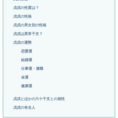
戊戌の性質は？
戊戌の性格
戊戌の男女別の性格
戊戌は異常干支？
戊戌の運勢
恋愛運
結婚運
仕事運・適職
金運
健康運
戊戌とほかの六十干支との相性
戊戌の有名人