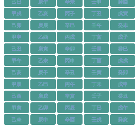
己巳
庚午
辛未
壬申
癸酉
甲戌
乙亥
丙子
丁丑
戊寅
己卯
庚辰
辛巳
壬午
癸未
甲申
乙酉
丙戌
丁亥
戊子
己丑
庚寅
辛卯
壬辰
癸巳
甲午
乙未
丙申
丁酉
戊戌
己亥
庚子
辛丑
壬寅
癸卯
甲辰
乙巳
丙午
丁未
戊申
己酉
庚戌
辛亥
壬子
癸丑
甲寅
乙卯
丙辰
丁巳
戊午
己未
庚申
辛酉
壬戌
癸亥