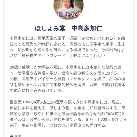
ほしよみ堂 中島多加仁
中島多加仁は、嵯峨天皇の皇子・源融（みなもとのとおる）を始
祖とする源氏の28代目にあたる。両親ともに霊学家の家系に生ま
れ、幼少期から運命学が身近にある環境で育った。その出自はま
さに「神秘世界のサラブレッド」と呼ぶにふさわしい。
20歳で経験した大事故を境に、中島多加仁は本格的な修行の道
へ。陰陽道や古神道を学び、運命を読み解く技を磨き上げる。そ
の後、開運アドバイザーや経営コンサルタントを経て、占術の極
致を求めるべく台湾にて本格的秘伝を習得。以来、年間ほぼ無休
で鑑定に打ち込み続けている。
鑑定歴31年で4万人以上の運勢を観てきた中島多加仁は、現在、
原宿に本店を構える「ほしよみ堂」を全国に12店舗展開する。伝
統的な紫微斗数や四柱推命と最新理論を融合させた独自の鑑定ス
タイルは、各界から厚い信頼を得ている。また、1,000人を超える
弟子・生徒を指導し、プロの占い師育成にも尽力する。
◆著書