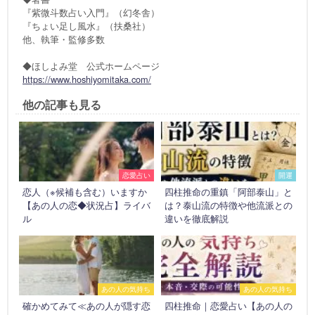
『紫微斗数占い入門』（幻冬舎）
『ちょい足し風水』（扶桑社）
他、執筆・監修多数
◆ほしよみ堂 公式ホームページ
https://www.hoshiyomitaka.com/
他の記事も見る
恋愛占い
開運
恋人（※候補も含む）いますか
四柱推命の重鎮「阿部泰山」と
【あの人の恋◆状況占】ライバ
は？泰山流の特徴や他流派との
ル
違いを徹底解説
あの人の気持ち
あの人の気持ち
確かめてみて≪あの人が隠す恋
四柱推命｜恋愛占い【あの人の