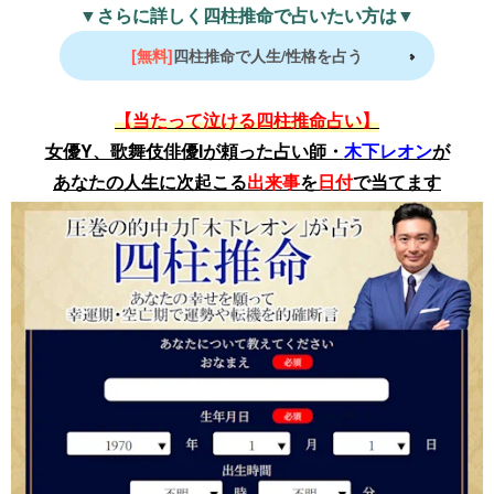
▼さらに詳しく四柱推命で占いたい方は▼
[無料]
四柱推命で人生/性格を占う
【当たって泣ける四柱推命占い】
女優Y、歌舞伎俳優Iが頼った占い師・
木下レオン
が
あなたの人生に次起こる
出来事
を
日付
で当てます