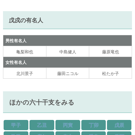
戊戌の有名人
男性有名人
亀梨和也
中島健人
藤原竜也
女性有名人
北川景子
藤田ニコル
松たか子
ほかの六十干支をみる
甲子
乙丑
丙寅
丁卯
戊辰