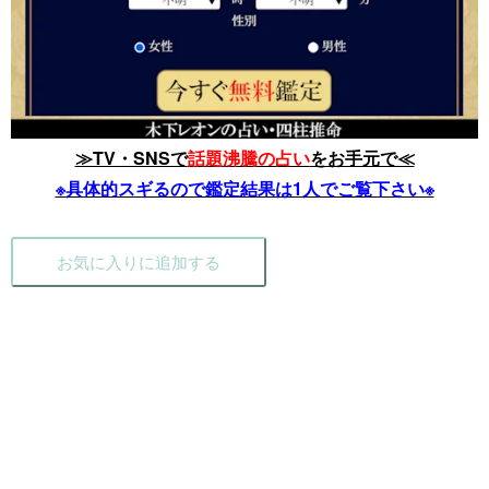
≫TV・SNSで
話題沸騰の占い
をお手元で≪
※具体的スギるので鑑定結果は1人でご覧下さい※
お気に入りに追加する