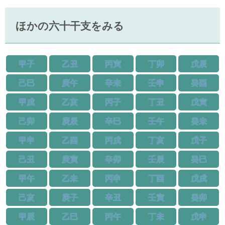
ほかの六十干支をみる
甲子
乙丑
丙寅
丁卯
戊辰
己巳
庚午
辛未
壬申
癸酉
甲戌
乙亥
丙子
丁丑
戊寅
己卯
庚辰
辛巳
壬午
癸未
甲申
乙酉
丙戌
丁亥
戊子
己丑
庚寅
辛卯
壬辰
癸巳
甲午
乙未
丙申
丁酉
戊戌
己亥
庚子
辛丑
壬寅
癸卯
甲辰
乙巳
丙午
丁未
戊申