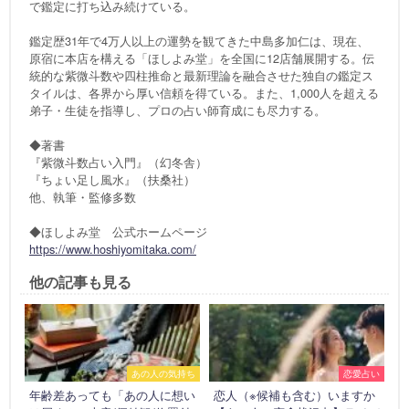
で鑑定に打ち込み続けている。
鑑定歴31年で4万人以上の運勢を観てきた中島多加仁は、現在、
原宿に本店を構える「ほしよみ堂」を全国に12店舗展開する。伝
統的な紫微斗数や四柱推命と最新理論を融合させた独自の鑑定ス
タイルは、各界から厚い信頼を得ている。また、1,000人を超える
弟子・生徒を指導し、プロの占い師育成にも尽力する。
◆著書
『紫微斗数占い入門』（幻冬舎）
『ちょい足し風水』（扶桑社）
他、執筆・監修多数
◆ほしよみ堂 公式ホームページ
https://www.hoshiyomitaka.com/
他の記事も見る
あの人の気持ち
恋愛占い
年齢差あっても「あの人に想い
恋人（※候補も含む）いますか