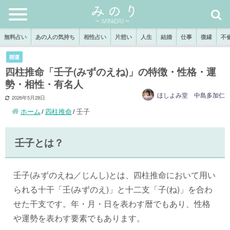
無料占い
あの人の気持ち
相性占い
片想い
人生
結婚
仕事
復縁
不
開運
四柱推命「壬子(みずのえね)」の特徴・性格・運
勢・相性・有名人
ほしよみ堂 中島多加仁
2026年5月28日
ホーム
四柱推命
壬子
壬子とは？
壬子(みずのえね／じんし)とは、四柱推命において用い
られる十干「壬(みずのえ)」と十二支「子(ね)」を合わ
せた干支です。年・月・日を表わす暦でもあり、性格
や運勢を表わす要素でもあります。