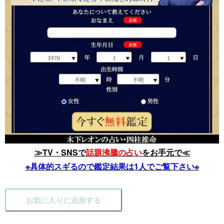
≫TV・SNSで
話題沸騰の占い
をお手元で≪
※具体的スギるので鑑定結果は1人でご覧下さい※
お気に入りに追加する