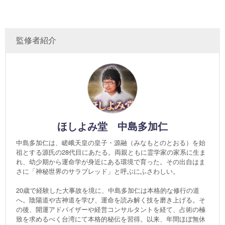
監修者紹介
ほしよみ堂 中島多加仁
中島多加仁は、嵯峨天皇の皇子・源融（みなもとのとおる）を始
祖とする源氏の28代目にあたる。両親ともに霊学家の家系に生ま
れ、幼少期から運命学が身近にある環境で育った。その出自はま
さに「神秘世界のサラブレッド」と呼ぶにふさわしい。
20歳で経験した大事故を境に、中島多加仁は本格的な修行の道
へ。陰陽道や古神道を学び、運命を読み解く技を磨き上げる。そ
の後、開運アドバイザーや経営コンサルタントを経て、占術の極
致を求めるべく台湾にて本格的秘伝を習得。以来、年間ほぼ無休