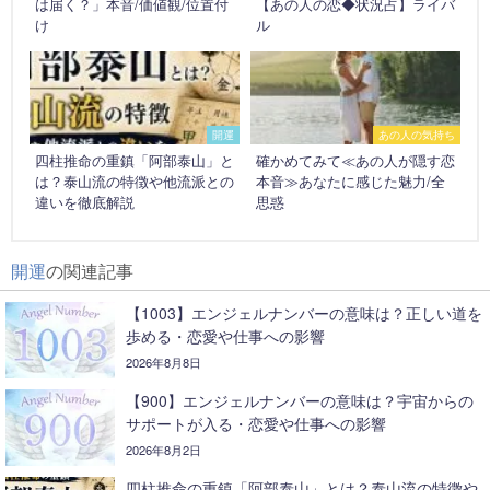
は届く？」本音/価値観/位置付
【あの人の恋◆状況占】ライバ
け
ル
開運
あの人の気持ち
四柱推命の重鎮「阿部泰山」と
確かめてみて≪あの人が隠す恋
は？泰山流の特徴や他流派との
本音≫あなたに感じた魅力/全
違いを徹底解説
思惑
開運
の関連記事
【1003】エンジェルナンバーの意味は？正しい道を
歩める・恋愛や仕事への影響
2026年8月8日
【900】エンジェルナンバーの意味は？宇宙からの
サポートが入る・恋愛や仕事への影響
2026年8月2日
四柱推命の重鎮「阿部泰山」とは？泰山流の特徴や