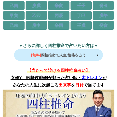
己酉
庚戌
辛亥
壬子
癸丑
甲寅
乙卯
丙辰
丁巳
戊午
己未
庚申
辛酉
壬戌
癸亥
▼さらに詳しく四柱推命で占いたい方は▼
[無料]
四柱推命で人生/性格を占う
【当たって泣ける四柱推命占い】
女優Y、歌舞伎俳優Iが頼った占い師・
木下レオン
が
あなたの人生に次起こる
出来事
を
日付
で当てます