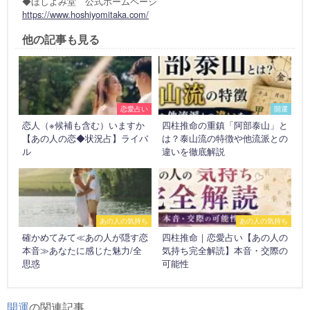
◆ほしよみ堂 公式ホームページ
https://www.hoshiyomitaka.com/
他の記事も見る
恋愛占い
開運
恋人（※候補も含む）いますか
四柱推命の重鎮「阿部泰山」と
【あの人の恋◆状況占】ライバ
は？泰山流の特徴や他流派との
ル
違いを徹底解説
あの人の気持ち
あの人の気持ち
確かめてみて≪あの人が隠す恋
四柱推命｜恋愛占い【あの人の
本音≫あなたに感じた魅力/全
気持ち完全解読】本音・交際の
思惑
可能性
開運
の関連記事