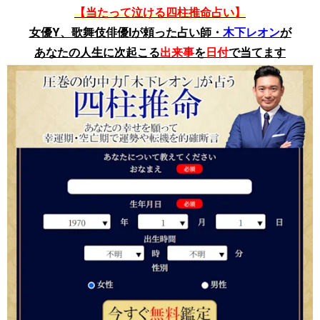
【当たって泣ける四柱推命占い】
女優Y、歌舞伎俳優Iが頼った占い師・
木下レオン
が
あなたの人生に次起こる
出来事
を
日付
で当てます