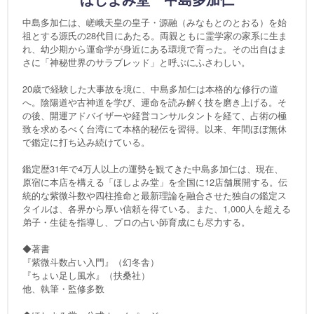
中島多加仁は、嵯峨天皇の皇子・源融（みなもとのとおる）を始
祖とする源氏の28代目にあたる。両親ともに霊学家の家系に生ま
れ、幼少期から運命学が身近にある環境で育った。その出自はま
さに「神秘世界のサラブレッド」と呼ぶにふさわしい。
20歳で経験した大事故を境に、中島多加仁は本格的な修行の道
へ。陰陽道や古神道を学び、運命を読み解く技を磨き上げる。そ
の後、開運アドバイザーや経営コンサルタントを経て、占術の極
致を求めるべく台湾にて本格的秘伝を習得。以来、年間ほぼ無休
で鑑定に打ち込み続けている。
鑑定歴31年で4万人以上の運勢を観てきた中島多加仁は、現在、
原宿に本店を構える「ほしよみ堂」を全国に12店舗展開する。伝
統的な紫微斗数や四柱推命と最新理論を融合させた独自の鑑定ス
タイルは、各界から厚い信頼を得ている。また、1,000人を超える
弟子・生徒を指導し、プロの占い師育成にも尽力する。
◆著書
『紫微斗数占い入門』（幻冬舎）
『ちょい足し風水』（扶桑社）
他、執筆・監修多数