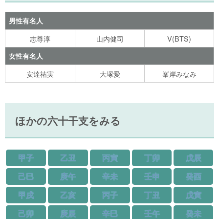
男性有名人
志尊淳
山内健司
V(BTS)
女性有名人
安達祐実
大塚愛
峯岸みなみ
ほかの六十干支をみる
甲子
乙丑
丙寅
丁卯
戊辰
己巳
庚午
辛未
壬申
癸酉
甲戌
乙亥
丙子
丁丑
戊寅
己卯
庚辰
辛巳
壬午
癸未