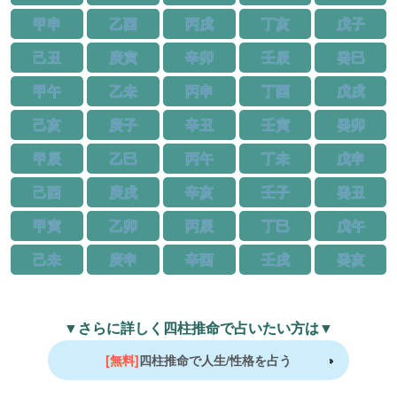
甲申
乙酉
丙戌
丁亥
戊子
己丑
庚寅
辛卯
壬辰
癸巳
甲午
乙未
丙申
丁酉
戊戌
己亥
庚子
辛丑
壬寅
癸卯
甲辰
乙巳
丙午
丁未
戊申
己酉
庚戌
辛亥
壬子
癸丑
甲寅
乙卯
丙辰
丁巳
戊午
己未
庚申
辛酉
壬戌
癸亥
▼さらに詳しく四柱推命で占いたい方は▼
[無料]
四柱推命で人生/性格を占う