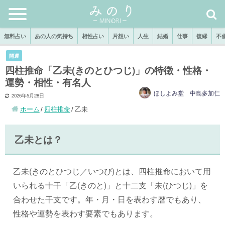
無料占い
あの人の気持ち
相性占い
片想い
人生
結婚
仕事
復縁
不
開運
四柱推命「乙未(きのとひつじ)」の特徴・性格・
運勢・相性・有名人
ほしよみ堂 中島多加仁
2026年5月28日
ホーム
四柱推命
乙未
乙未とは？
乙未(きのとひつじ／いつび)とは、四柱推命において用
いられる十干「乙(きのと)」と十二支「未(ひつじ)」を
合わせた干支です。年・月・日を表わす暦でもあり、
性格や運勢を表わす要素でもあります。