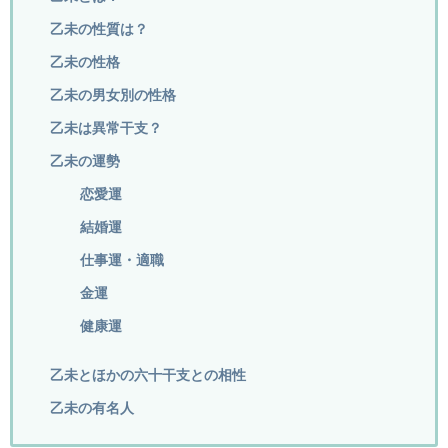
乙未の性質は？
乙未の性格
乙未の男女別の性格
乙未は異常干支？
乙未の運勢
恋愛運
結婚運
仕事運・適職
金運
健康運
乙未とほかの六十干支との相性
乙未の有名人