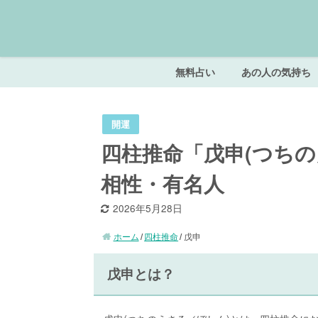
無料占い
あの人の気持ち
開運
四柱推命「戊申(つちの
相性・有名人
2026年5月28日
ホーム
四柱推命
戊申
戊申とは？