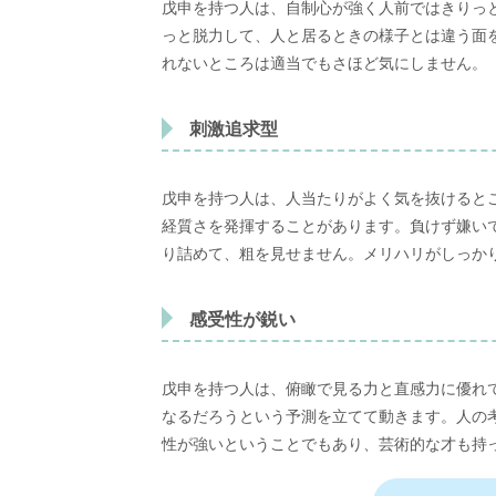
戊申を持つ人は、自制心が強く人前ではきりっ
っと脱力して、人と居るときの様子とは違う面
れないところは適当でもさほど気にしません。
刺激追求型
戊申を持つ人は、人当たりがよく気を抜けると
経質さを発揮することがあります。負けず嫌い
り詰めて、粗を見せません。メリハリがしっか
感受性が鋭い
戊申を持つ人は、俯瞰で見る力と直感力に優れ
なるだろうという予測を立てて動きます。人の
性が強いということでもあり、芸術的な才も持