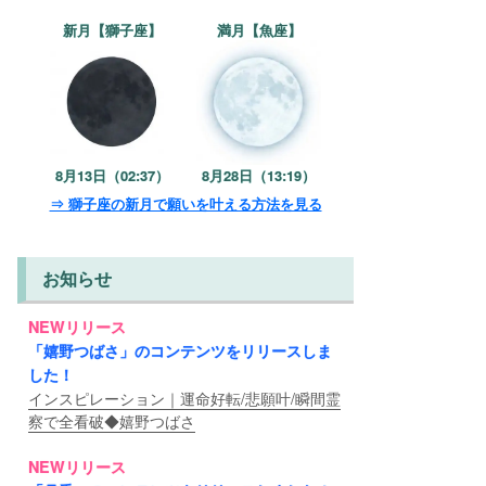
新月【獅子座】
満月【魚座】
8月13日（02:37）
8月28日（13:19）
⇒ 獅子座の新月で願いを叶える方法を見る
お知らせ
NEWリリース
「嬉野つばさ」のコンテンツをリリースしま
した！
インスピレーション｜運命好転/悲願叶/瞬間霊
察で全看破◆嬉野つばさ
NEWリリース