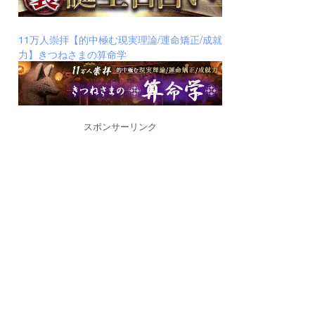
11万人崇拝【的中極む現実理論/運命矯正/成就
力】きつねさまの算命学
スポンサーリンク