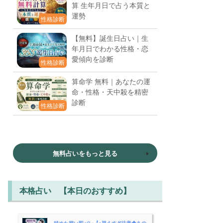
算 生年月日で占う本質と
運勢
性格診断
【無料】誕生日占い｜生
年月日でわかる性格・恋
愛傾向を診断
性格診断
算命学 無料｜あなたの運
命・性格・天中殺を精密
診断
性格診断
無料占いをもっと見る
本格占い 【本日のおすすめ】
秘めた想い即バレ【※視えすぎ注意◆あの