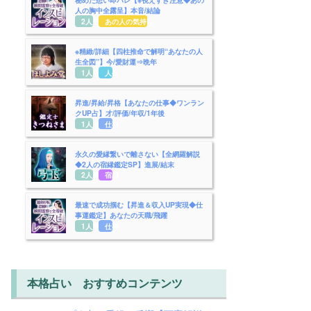
人の胸中全露呈】本音/結論
2人用
あの人の気持ち
※精緻/詳細【四柱推命で解明“あなたの人
生全図”】今/愛財運⇒晩年
1人用
人生
昇進/昇給/昇格【あなたの仕事◆ワンラン
クUP占】才/評価/年収/1年後
1人用
仕事
永久の愛縁繋いで離さない【全網羅解説
◆2人の宿縁鑑定SP】進展/結末
2人用
宿縁
最速で成功掴む【昇進＆収入UP実現◆仕
事運鑑定】あなたの天職/飛躍
1人用
仕事
本格占い おすすめコンテンツ