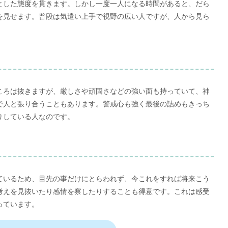
とした態度を貫きます。しかし一度一人になる時間があると、だら
を見せます。普段は気遣い上手で視野の広い人ですが、人から見ら
ころは抜きますが、厳しさや頑固さなどの強い面も持っていて、神
で人と張り合うこともあります。警戒心も強く最後の詰めもきっち
りしている人なのです。
ているため、目先の事だけにとらわれず、今これをすれば将来こう
考えを見抜いたり感情を察したりすることも得意です。これは感受
っています。