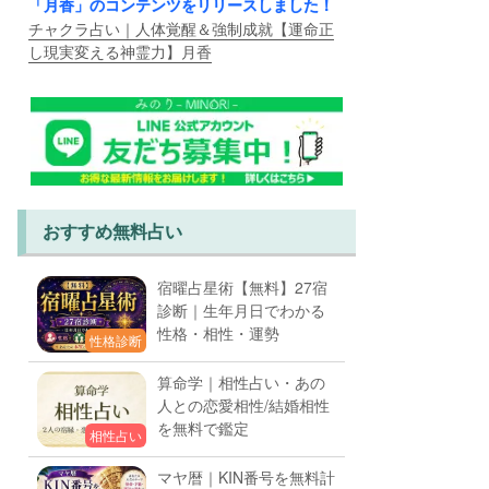
「月香」のコンテンツをリリースしました！
チャクラ占い｜人体覚醒＆強制成就【運命正
し現実変える神霊力】月香
おすすめ無料占い
宿曜占星術【無料】27宿
診断｜生年月日でわかる
性格・相性・運勢
性格診断
算命学｜相性占い・あの
人との恋愛相性/結婚相性
を無料で鑑定
相性占い
マヤ暦｜KIN番号を無料計