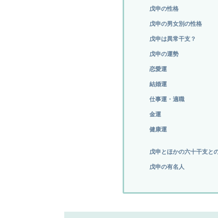
戊申の性格
戊申の男女別の性格
戊申は異常干支？
戊申の運勢
恋愛運
結婚運
仕事運・適職
金運
健康運
戊申とほかの六十干支と
戊申の有名人