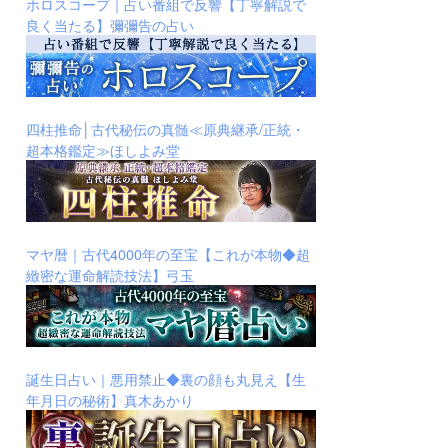
ホロスコープ｜占い番組で反響【丁寧解説で
良く当たる】彌彌告の占い
四柱推命│古代秘伝の真髄≪原典継承/正統・
超本格鑑定≫ほしよみ堂
マヤ暦｜古代4000年の至宝【これが本物◆超
緻密な運命解読技法】弓玉
誕生日占い｜悪用禁止◆裏の顔も丸見え【生
年月日の秘術】真木あかり