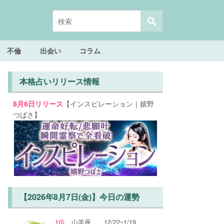
不倫
出会い
コラム
本格占いリリース情報
【インスピレーション｜嬉野
8月6日リリース
つばさ】
【2026年8月7日(金)】今日の運勢
1位
山羊座
12/22~1/19