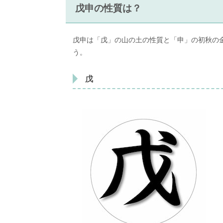
戊申の性質は？
戊申は「戊」の山の土の性質と「申」の初秋の
う。
戊