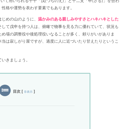
いて用いられる十干「戊(つちのえ)」と十二支「申(さる)」を合わ
、性格や運勢を表わす要素でもあります。
はじめの山のように、
温かみのある親しみやすさとハキハキとした
そして戊申を持つ人は、俯瞰で物事を見る力に優れていて、状況も
ため場の調整役や後処理役いなることが多く、頼りがいがありま
本当は寂しがり屋ですが、過度に人に近づいたり甘えたりというこ
ていきましょう。
目次
[
]
非表示