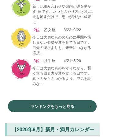
新しい組み合わせや発想が運を動か
す1日です。いつものやり方に少し工
夫を足すだけで、思いがけない成果
に...
2位
乙女座
8/23~9/22
今日は大切なもののために手間を惜
しまない姿勢が運を育てる日です。
目先の楽さよりも、未来につながる
選択...
3位
牡牛座
4/21~5/20
今日は大切なものを守りながら、賢
く立ち回る力が運を支える日です。
真正面からぶつかるより、空気を読
みな...
ランキングをもっと見る
【2026年8月】新月・満月カレンダー