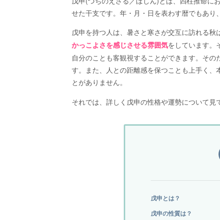
戊申(つちのえさる／ぼしん)とは、四柱推命にお
せた干支です。年・月・日を表わす暦でもあり
戊申を持つ人は、暑さと寒さが交互に訪れる秋
をしています。
かっこよさを感じさせる雰囲気
自分のことも客観視することができます。その
す。また、人との距離感を保つことも上手く、
とがありません。
それでは、詳しく戊申の性格や運勢について見
戊申とは？
戊申の性質は？