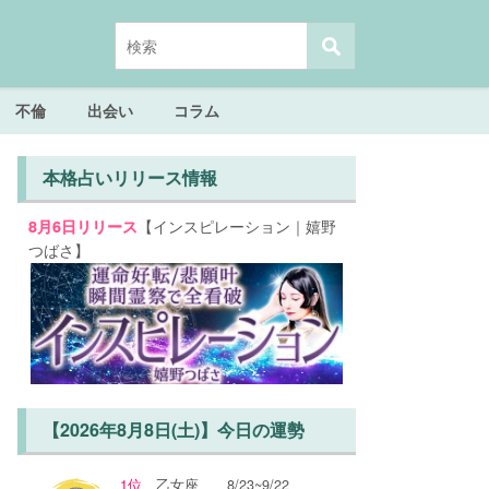
不倫
出会い
コラム
本格占いリリース情報
【インスピレーション｜嬉野
8月6日リリース
つばさ】
【2026年8月8日(土)】今日の運勢
1位
乙女座
8/23~9/22