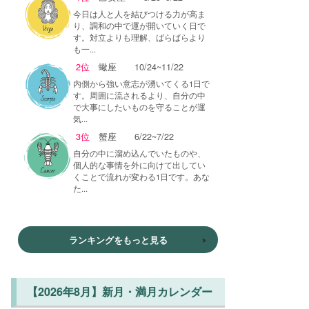
今日は人と人を結びつける力が高ま
り、調和の中で運が開いていく日で
す。対立よりも理解、ばらばらより
も一...
2位
蠍座
10/24~11/22
内側から強い意志が湧いてくる1日で
す。周囲に流されるより、自分の中
で大事にしたいものを守ることが運
気...
3位
蟹座
6/22~7/22
自分の中に溜め込んでいたものや、
個人的な事情を外に向けて出してい
くことで流れが変わる1日です。あな
た...
ランキングをもっと見る
【2026年8月】新月・満月カレンダー