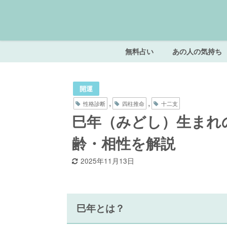
無料占い
あの人の気持ち
開運
,
,
性格診断
四柱推命
十二支
巳年（みどし）生まれ
齢・相性を解説
2025年11月13日
巳年とは？