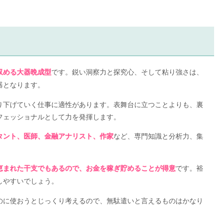
です。鋭い洞察力と探究心、そして粘り強さは、
収める大器晩成型
器となります。
り下げていく仕事に適性があります。表舞台に立つことよりも、裏
フェッショナルとして力を発揮します。
など、専門知識と分析力、集
タント、医師、金融アナリスト、作家
です。裕
恵まれた干支でもあるので、お金を稼ぎ貯めることが得意
しやすいでしょう。
のに使おうとじっくり考えるので、無駄遣いと言えるものはかなり