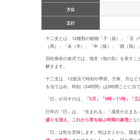
方位
五行
十二支とは、12種類の動物「子（鼠）」「丑
（馬）」「未（羊）」「申（猿）」「酉（鶏）
四柱推命の命式では、地支（地の気）を表すこ
解きます。
十二支は、12進法で時刻や季節、方角、月などを
を当てはめ、時刻（24時間）は2時間ごとに当
「巳」が示すのは、
「5月」「9時～11時」「
巳年の「巳」は、「生まれる」「成長が止まる
とな
盛りを迎え、これから実を結ぶ時期の象徴
「巳」は蛇を意味します。蛇は古くから、脱皮
とされてきました。また、田を荒ら
遠」の象徴