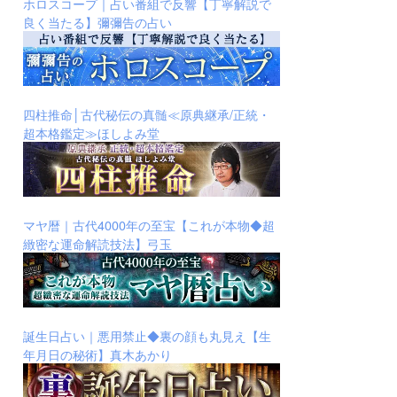
ホロスコープ｜占い番組で反響【丁寧解説で
良く当たる】彌彌告の占い
四柱推命│古代秘伝の真髄≪原典継承/正統・
超本格鑑定≫ほしよみ堂
マヤ暦｜古代4000年の至宝【これが本物◆超
緻密な運命解読技法】弓玉
誕生日占い｜悪用禁止◆裏の顔も丸見え【生
年月日の秘術】真木あかり