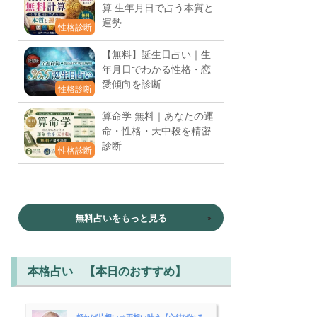
算 生年月日で占う本質と
運勢
性格診断
【無料】誕生日占い｜生
年月日でわかる性格・恋
愛傾向を診断
性格診断
算命学 無料｜あなたの運
命・性格・天中殺を精密
診断
性格診断
無料占いをもっと見る
本格占い 【本日のおすすめ】
頼れば片想い⇒両想い叶う【心結ばれる