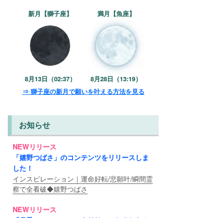
新月【獅子座】
満月【魚座】
8月13日（02:37）
8月28日（13:19）
⇒ 獅子座の新月で願いを叶える方法を見る
お知らせ
NEWリリース
「嬉野つばさ」のコンテンツをリリースしま
した！
インスピレーション｜運命好転/悲願叶/瞬間霊
察で全看破◆嬉野つばさ
NEWリリース