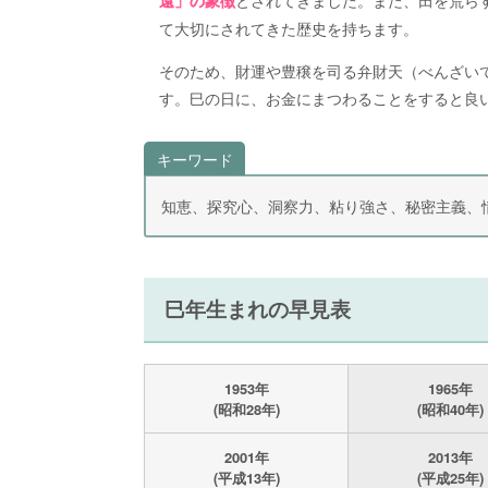
て大切にされてきた歴史を持ちます。
そのため、財運や豊穣を司る弁財天（べんざい
す。巳の日に、お金にまつわることをすると良
キーワード
知恵、探究心、洞察力、粘り強さ、秘密主義、
巳年生まれの早見表
1953年
1965年
(昭和28年)
(昭和40年)
2001年
2013年
(平成13年)
(平成25年)