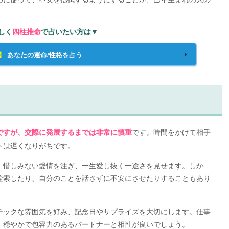
しく
四柱推命
で占いたい方は▼
】
あなたの運命/性格を占う
です。時間をかけて相手
ですが、交際に発展するまでは非常に慎重
トは遅くなりがちです。
、惜しみない愛情を注ぎ、一生愛し抜く一途さを見せます。しか
詮索したり、自分のことを話さずに不安にさせたりすることもあり
チックな雰囲気を好み、記念日やサプライズを大切にします。仕事
、穏やかで包容力のあるパートナーと相性が良いでしょう。