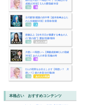
成就占30項】2人の愛宿縁/本音
2人用
宿縁
古代叡智/感服の的中率【超本格◆あなた
の人生秘録32項】全宿命/財産
1人用
人生
想像以上【生年月日が暴露する◆あの人
の“夜の顔”】愛欲/性癖/期待
2人用
あの人の愛欲
片想い⇒両想いへ【満願成就◆2人の宿縁
30項】あの人の本音/見極め時
2人用
宿縁
2人の現実をお伝えします【両想い？ 片
想い？】彼の本音/次行動/終
2人用
あの人の気持ち
本格占い おすすめコンテンツ