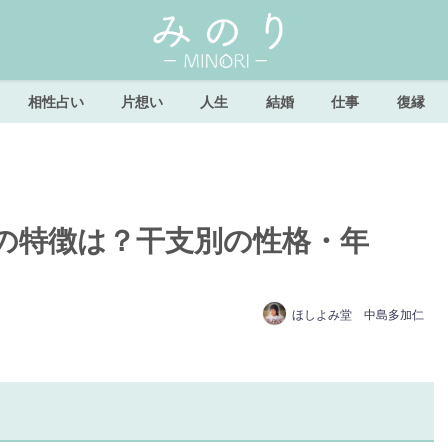
相性占い
片想い
人生
結婚
仕事
復縁
の特徴は？干支別の性格・年
ほしよみ堂 中島多加仁