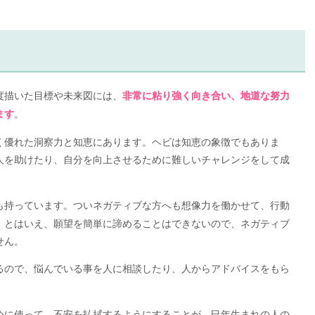
度描いた目標や未来図には、
非常に粘り強く向き合い、地道な努力
。
ます
く優れた洞察力と知恵にあります。ヘビは知恵の象徴でもありま
人を助けたり、自分を向上させるために難しいチャレンジをして成
も持っています。ついネガティブな方へも想像力を働かせて、行動
。とはいえ、願望を簡単に諦めることはできないので、ネガティブ
せん。
るので、悩んでいる事を人に相談したり、人からアドバイスをもら
。
めに使って、不安を払拭するようにすることが、巳年生まれの人の