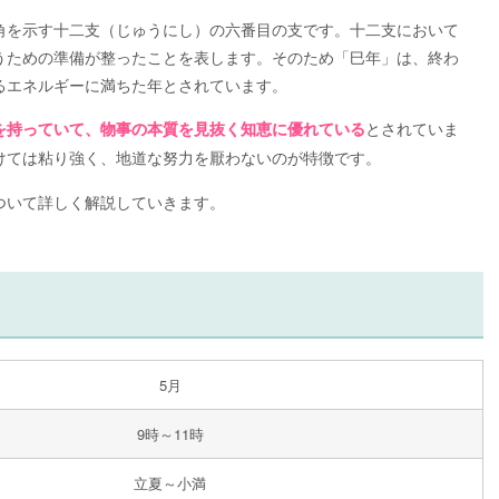
角を示す十二支（じゅうにし）の六番目の支です。十二支において
うための準備が整ったことを表します。そのため「巳年」は、終わ
るエネルギーに満ちた年とされています。
とされていま
を持っていて、物事の本質を見抜く知恵に優れている
けては粘り強く、地道な努力を厭わないのが特徴です。
ついて詳しく解説していきます。
5月
9時～11時
立夏～小満