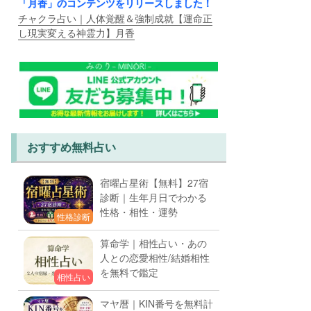
「月香」のコンテンツをリリースしました！
チャクラ占い｜人体覚醒＆強制成就【運命正
し現実変える神霊力】月香
おすすめ無料占い
宿曜占星術【無料】27宿
診断｜生年月日でわかる
性格・相性・運勢
性格診断
算命学｜相性占い・あの
人との恋愛相性/結婚相性
を無料で鑑定
相性占い
マヤ暦｜KIN番号を無料計