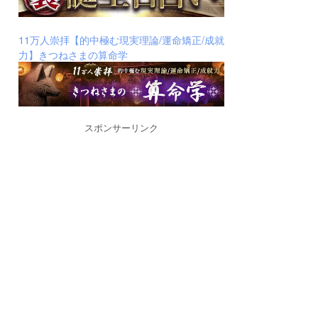
11万人崇拝【的中極む現実理論/運命矯正/成就
力】きつねさまの算命学
スポンサーリンク