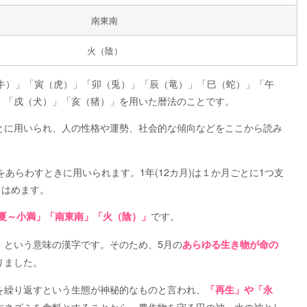
南東南
火（陰）
（牛）」「寅（虎）」「卯（兎）」「辰（竜）」「巳（蛇）」「午
」「戌（犬）」「亥（猪）」を用いた暦法のことです。
とに用いられ、人の性格や運勢、社会的な傾向などをここから読み
あらわすときに用いられます。1年(12カ月)は１か月ごとに1つ支
てはめます。
です。
立夏～小満」「南東南」「火（陰）」
」という意味の漢字です。そのため、5月の
あらゆる生き物が命の
りました。
を繰り返すという生態が神秘的なものと言われ、
「再生」や「永
すネズミを食料とすることから、農作物を守る田の神、水の神とし