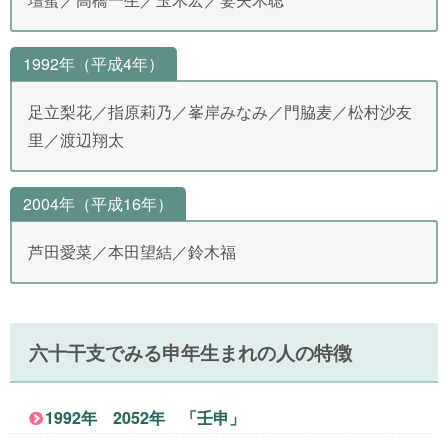
1992年（平成4年）
足立梨花／指原莉乃／峯岸みなみ／門脇麦／松村沙友
里／渡辺翔太
2004年（平成16年）
芦田愛菜／本田望結／鈴木福
六十干支でみる申年生まれの人の特徴
1992年 2052年 「壬申」