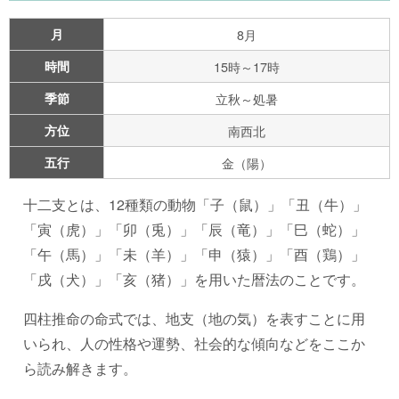
月
8月
時間
15時～17時
季節
立秋～処暑
方位
南西北
五行
金（陽）
十二支とは、12種類の動物「子（鼠）」「丑（牛）」
「寅（虎）」「卯（兎）」「辰（竜）」「巳（蛇）」
「午（馬）」「未（羊）」「申（猿）」「酉（鶏）」
「戌（犬）」「亥（猪）」を用いた暦法のことです。
四柱推命の命式では、地支（地の気）を表すことに用
いられ、人の性格や運勢、社会的な傾向などをここか
ら読み解きます。