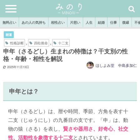
無料占い
あの人の気持ち
相性占い
片想い
人生
結婚
仕事
復縁
不
開運
,
,
性格診断
四柱推命
十二支
申年（さるどし）生まれの特徴は？干支別の性
格・年齢・相性を解説
ほしよみ堂 中島多加仁
2025年11月13日
申年とは？
申年（さるどし）は、暦や時間、季節、方角を表す十
二支（じゅうにし）の九番目の支です。「申」は、動
物の猿（さる）を表し、
賢さや器用さ、好奇心、社交
性、活動性を象徴する十二支
とされています。