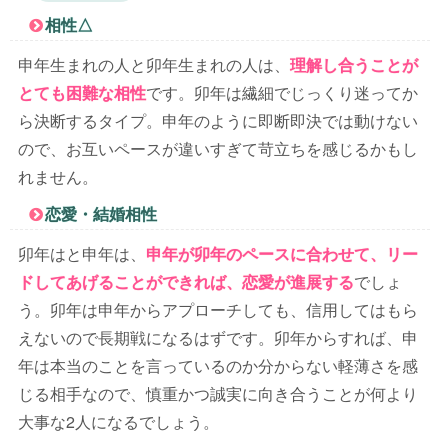
相性△
申年生まれの人と卯年生まれの人は、
理解し合うことが
とても困難な相性
です。卯年は繊細でじっくり迷ってか
ら決断するタイプ。申年のように即断即決では動けない
ので、お互いペースが違いすぎて苛立ちを感じるかもし
れません。
恋愛・結婚相性
卯年はと申年は、
申年が卯年のペースに合わせて、リー
ドしてあげることができれば、恋愛が進展する
でしょ
う。卯年は申年からアプローチしても、信用してはもら
えないので長期戦になるはずです。卯年からすれば、申
年は本当のことを言っているのか分からない軽薄さを感
じる相手なので、慎重かつ誠実に向き合うことが何より
大事な2人になるでしょう。