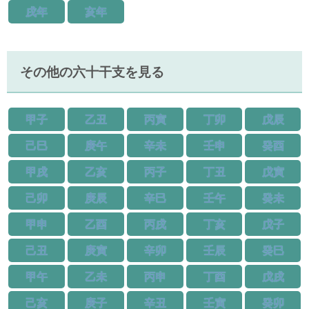
戌年
亥年
その他の六十干支を見る
甲子
乙丑
丙寅
丁卯
戊辰
己巳
庚午
辛未
壬申
癸酉
甲戌
乙亥
丙子
丁丑
戊寅
己卯
庚辰
辛巳
壬午
癸未
甲申
乙酉
丙戌
丁亥
戊子
己丑
庚寅
辛卯
壬辰
癸巳
甲午
乙未
丙申
丁酉
戊戌
己亥
庚子
辛丑
壬寅
癸卯