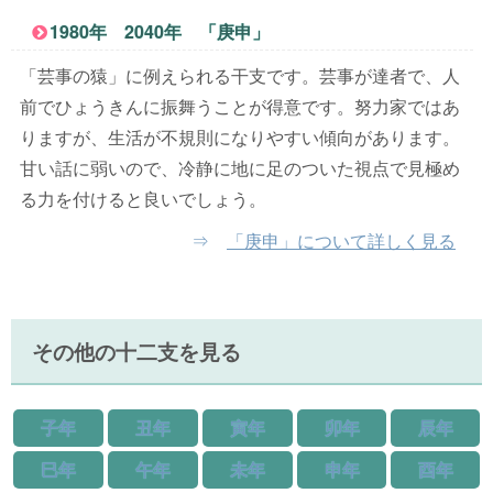
1980年 2040年 「庚申」
「芸事の猿」に例えられる干支です。芸事が達者で、人
前でひょうきんに振舞うことが得意です。努力家ではあ
りますが、生活が不規則になりやすい傾向があります。
甘い話に弱いので、冷静に地に足のついた視点で見極め
る力を付けると良いでしょう。
⇒
「庚申」について詳しく見る
その他の十二支を見る
子年
丑年
寅年
卯年
辰年
巳年
午年
未年
申年
酉年